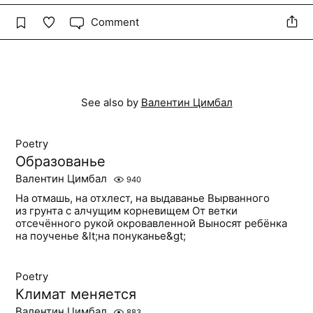
Comment
See also by
Валентин Цимбал
Poetry
Образованье
Валентин Цимбал
940
На отмашь, на отхлест, на выдаванье Вырванного
из грунта с алчущим корневищем От ветки
отсечённого рукой окровавленной Выносят ребёнка
на поученье &lt;на понуканье&gt;
Poetry
Климат меняется
Валентин Цимбал
883