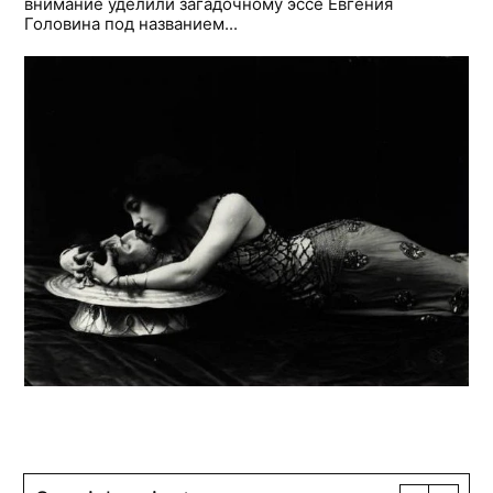
внимание уделили загадочному эссе Евгения
Головина под названием...