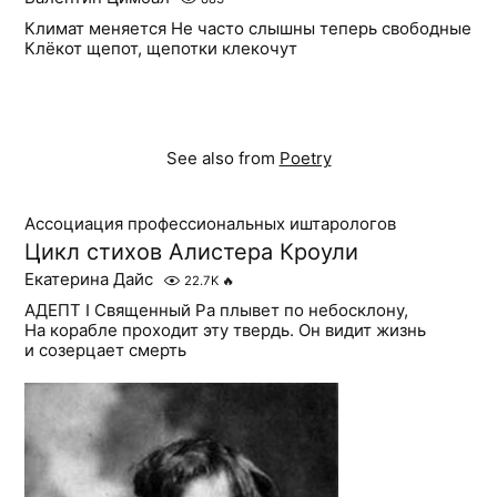
Климат меняется Не часто слышны теперь свободные
Клёкот щепот, щепотки клекочут
See also from
Poetry
Ассоциация профессиональных иштарологов
Цикл стихов Алистера Кроули
Екатерина Дайс
22.7K
🔥
АДЕПТ I Священный Ра плывет по небосклону,
На корабле проходит эту твердь. Он видит жизнь
и созерцает смерть