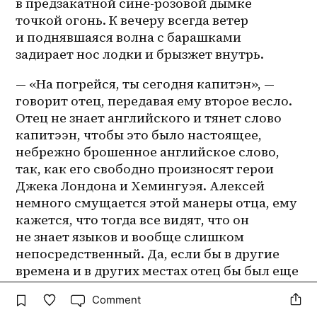
в предзакатной сине-розовой дымке 
точкой огонь. К вечеру всегда ветер 
и поднявшаяся волна с барашками 
задирает нос лодки и брызжет внутрь.
— «На погрейся, ты сегодня капитэн», — 
говорит отец, передавая ему второе весло. 
Отец не знает английского и тянет слово 
капитээн, чтобы это было настоящее, 
небрежно брошенное английское слово, 
так, как его свободно произносят герои 
Джека Лондона и Хемингуэя. Алексей 
немного смущается этой манеры отца, ему 
кажется, что тогда все видят, что он 
не знает языков и вообще слишком 
непосредственный. Да, если бы в другие 
времена и в других местах отец бы был еще 
тем «капитээном», Флорида, «Пилар», 
Comment
подвиньтесь. Прошлое приходило откуда-