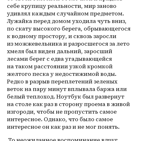
себе крупицу реальности, мир заново 
удивлял каждым случайном предметом. 
Лужайка перед домом уходила чуть вниз, 
по скату высокого берега, обрывающегося 
к водному простору, и сквозь заросли 
из можжевельника и разросшегося за лето 
хмеля был виден дальний, заросший 
лесами берег с едва угадывающейся 
на таком расстоянии узкой кромкой 
желтого песка у недостижимой воды. 
Редко в разрыв переплетений зеленых 
веток на пару минут вплывала баржа или 
белый теплоход. Ноутбук был развернут 
на столе как раз в сторону проема в живой 
изгороди, чтобы не пропустить самое 
интересное. Однако, что было самое 
интересное он как раз и не мог понять.
 То неожиданное воспоминание вдруг 