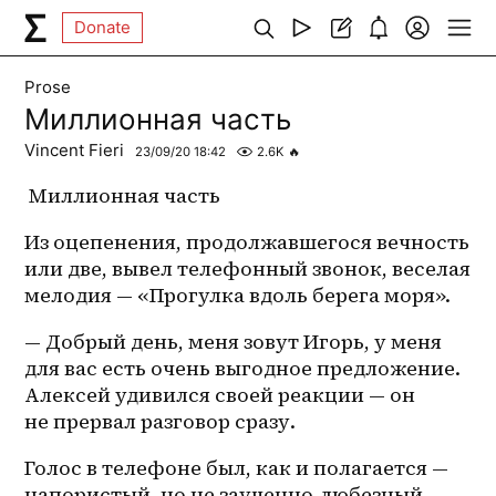
Donate
Prose
Миллионная часть
Vincent Fieri
23/09/20 18:42
2.6K
🔥
 Миллионная часть
Из оцепенения, продолжавшегося вечность 
или две, вывел телефонный звонок, веселая 
мелодия — «Прогулка вдоль берега моря».
— Добрый день, меня зовут Игорь, у меня 
для вас есть очень выгодное предложение. 
Алексей удивился своей реакции — он 
не прервал разговор сразу.
Голос в телефоне был, как и полагается — 
напористый, но не 
заученно-любезный
, 