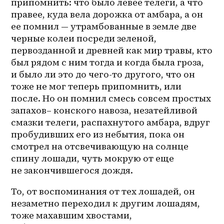
припомнить: что было левее телеги, а что 
правее, куда вела дорожка от амбара, а он 
ее помнил — утрамбованные в земле две 
черные колеи посреди зеленой, 
первозданной и древней как мир травы, кто 
был рядом с ним тогда и когда была гроза, 
и было ли это до 
чего-то
 другого, что он 
тоже не мог теперь припомнить, или 
после. Но он помнил смесь совсем простых 
запахов– конского навоза, незатейливой 
смазки телеги, распахнутого амбара, вдруг 
пробудивших его из небытия, пока он 
смотрел на отсвечивающую на солнце 
спину лошади, чуть мокрую от еще 
не закончившегося дождя. 
То, от воспоминания от тех лошадей, он 
незаметно переходил к другим лошадям, 
тоже махавшим хвостами, 