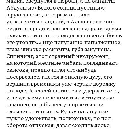
майка, свернутая в тюрбан, а-ля бандиты 
Абдулы из «Белого солнца пустыни», 
в руках весло, которым он лихо 
управляется с лодкой, а Алексей, вот он, 
сидит впереди и изо всех сил держит двумя 
руками спиннинг, каждое мгновение боясь 
его утерять. Лицо испуганно-напряженное, 
глаза широко раскрыты, губа закушена. 
Спиннинг, этот странный инструмент, 
на который местные рыбаки поглядывают 
свысока, предпочитая что-нибудь 
посерьезнее, гнется в опасную дугу, его 
вершина временами уже чертит дорожку 
по воде, Алексей пытается и удержать его, 
и не дать ему переломится. «Отпусти же 
немного, ослабь леску, сорвется или 
сломает спиннинг». Ручку на катушке 
нужно удерживать, потихоньку, по 
пол-
оборота
 отпуская, давая сходить леске, 