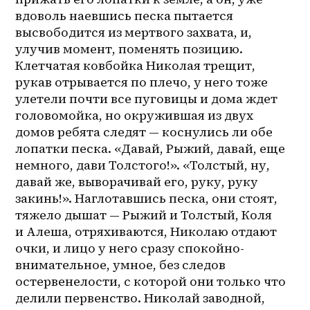
вдоволь наевшись песка пытается 
высвободится из мертвого захвата, и, 
улучив момент, поменять позицию. 
Клетчатая ковбойка Николая трещит, 
рукав отрывается по плечо, у него тоже 
улетели почти все пуговицы и дома ждет 
головомойка, но окружившая из двух 
домов ребята следят — коснулись ли обе 
лопатки песка. «Давай, Рыжий, давай, еще 
немного, дави Толстого!». «Толстый, ну, 
давай же, выворачивай его, руку, руку 
закинь!». Наглотавшись песка, они стоят, 
тяжело дышат — Рыжий и Толстый, Коля 
и Алеша, отряхиваются, Николаю отдают 
очки, и лицо у него сразу спокойно-
внимательное, умное, без следов 
остервенелости, с которой они только что 
делили первенство. Николай заводной, 