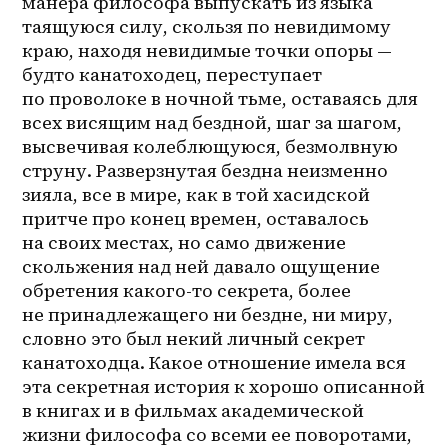
манера философа выпускать из языка 
таящуюся силу, скользя по невидимому 
краю, находя невидимые точки опоры — 
будто канатоходец, переступает 
по проволоке в ночной тьме, оставаясь для 
всех висящим над бездной, шаг за шагом, 
высвечивая колеблющуюся, безмолвную 
струну. Разверзнутая бездна неизменно 
зияла, все в мире, как в той хасидской 
притче про конец времен, оставалось 
на своих местах, но само движение 
скольжения над ней давало ощущение 
обретения какого-то секрета, более 
не принадлежащего ни бездне, ни миру, 
словно это был некий личный секрет 
канатоходца. Какое отношение имела вся 
эта секретная история к хорошо описанной 
в книгах и в фильмах академической 
жизни философа со всеми ее поворотами, 