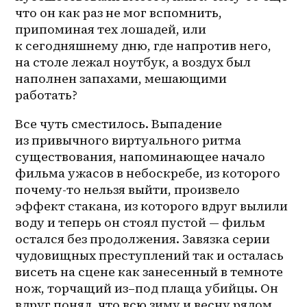
что он как раз не мог вспомнить, 
припоминая тех лошадей, или 
к сегодняшнему дню, где напротив него, 
на столе лежал ноутбук, а воздух был 
наполнен запахами, мешающими 
работать? 
Все чуть сместилось. Выпадение 
из привычного виртуального ритма 
существования, напоминающее начало 
фильма ужасов в небоскребе, из которого 
почему-то нельзя выйти, произвело 
эффект стакана, из которого вдруг вылили 
воду и теперь он стоял пустой — фильм 
остался без продолжения. Завязка серии 
чудовищных преступлений так и осталась 
висеть на сцене как занесенный в темноте 
нож, торчащий 
из–под
 плаща убийцы. Он 
вдруг понял, что всю зиму и весну рядом 