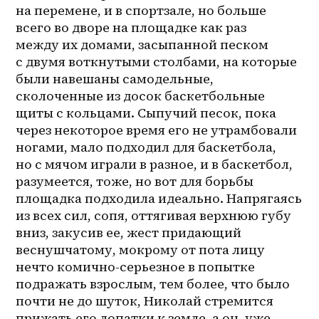
на перемене, и в спортзале, но больше 
всего во дворе на площадке как раз 
между их домами, засыпанной песком 
с двумя воткнутыми столбами, на которые 
были навешаны самодельные, 
сколоченные из досок баскетбольные 
щиты с кольцами. Сыпучий песок, пока 
через некоторое время его не утрамбовали 
ногами, мало подходил для баскетбола, 
но с мячом играли в разное, и в баскетбол, 
разумеется, тоже, но вот для борьбы 
площадка подходила идеально. Напрягаясь 
из всех сил, сопя, оттягивая верхнюю губу 
вниз, закусив ее, жест придающий 
веснушчатому, мокрому от пота лицу 
нечто комично-серьезное в попытке 
подражать взрослым, тем более, что было 
почти не до шуток, Николай стремится 
прижать его лопатки к земле, а он, уже 