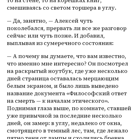
то на стене, то на корешках книг, 
смешиваясь со светом торшера в углу.
— Да, занятно, — Алексей чуть 
поколебался, прервать ли все же разговор 
сейчас или чуть позже. И добавил, 
выплывая из сумеречного состояния:
— А почему вы думаете, что вам известно, 
что именно мне интересно? Он посмотрел 
на раскрытый ноутбук, где уже несколько 
дней страница оставалась мерцающим 
белым экраном, и было лишь выведено 
название документа «Философский ответ 
на смерть — к началам этического». 
Поднимая глаза выше, по комнате, ставшей 
уже привычной за последние несколько 
дней, он замер: в углу, недалеко от окна, 
смотрящего в темный лес, там, где лежало 
пятно тени от лампы и сходились бревна 