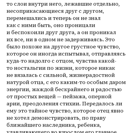
то слои внутри него, лежавшие отдельно, 
несоприкасающиеся друг с другом, 
перемешались и теперь он не знал 
как с ними быть, оно проницали 
и беспокоили друг друга, а он проникал 
их все, ни в одном не задерживаясь. Это 
было похоже на другое грустное чувство, 
которое он иногда испытывал, отправляясь 
куда-то надолго с отцом, чувства какой-
то ностальгии по жизни, которое никак 
не вязалась с сильной, жизнерадостной 
натурой отца, с его каким-то особым даром 
энергии, жаждой бескрайнего и радостью 
от простых вещей — пейзажа, оперной 
арии, преодоления стихии. Передалось ли 
ему это тайное чувство, которое отец явно 
не хотел демонстрировать, по праву 
ближайшего наследника, ребенка, 
улавливающего во взрослом его главное 