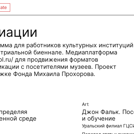
ate
иации
мма для работников культурных институций
устриальной биеннале. Медиаплатформа
ool.ru/ для продвижения форматов
кации с посетителями музеев. Проект
ржке Фонда Михаила Прохорова.
Art
Определяя
Джон Фальк. Пос
венной среде
и обучение
Уральский филиал ГЦС