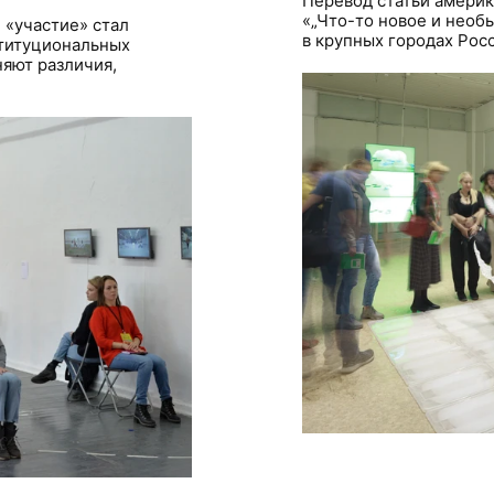
Перевод статьи америк
«„Что-то новое и необ
 «участие» стал
в крупных городах Рос
ституциональных
няют различия,