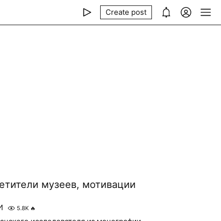
Create post
етители музеев, мотивации
И
5.8K
🔥