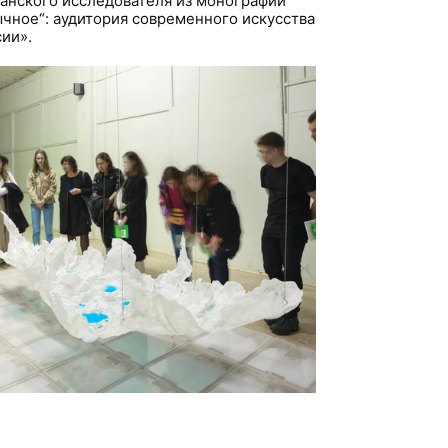
анского исследователя из монографии
ычное“: аудитория современного искусства
сии».