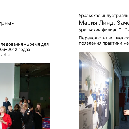
Уральская индустриаль
урная
Мария Линд. Зач
Уральский филиал ГЦС
Перевод статьи шведск
появления практики ме
следования «Время для
09–2012 годах
etia.