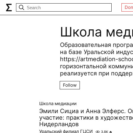
Don
Школа мед
Образовательная програ
на базе Уральской инд
https://artmediation-sch
горизонтальной коммуни
реализуется при подде
Follow
Школа медиации
Эмили Сициа и Анна Элферс. 
участие: практики в художест
Нидерландов
Уральский филиал ГЦСИ
3.8K
🔥