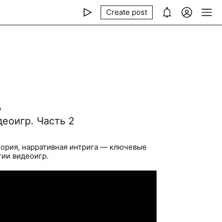
Create post
р
еоигр. Часть 2
ория, нарративная интрига — ключевые
гии видеоигр.