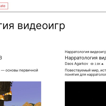
ate
гия видеоигр
Нарратология видеоиг
3
Нарратология вид
Daos Agarkov
2.8K
🔥
» — основы первичной
Повествуемый мир, ист
понятия для нарратоло