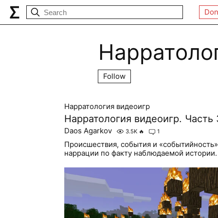
Don
Нарратоло
Follow
Нарратология видеоигр
Нарратология видеоигр. Часть 
Daos Agarkov
3.5K
🔥
1
Происшествия, события и «событийность
наррации по факту наблюдаемой истории.