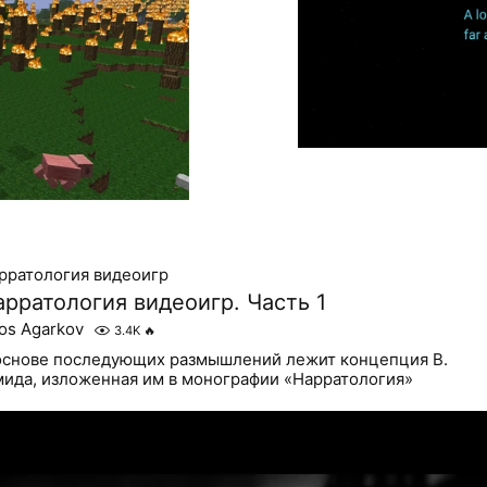
рратология видеоигр
арратология видеоигр. Часть 1
os Agarkov
3.4K
🔥
основе последующих размышлений лежит концепция В.
ида, изложенная им в монографии «Нарратология»