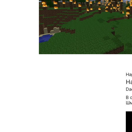
На
Н
Da
В 
Шм