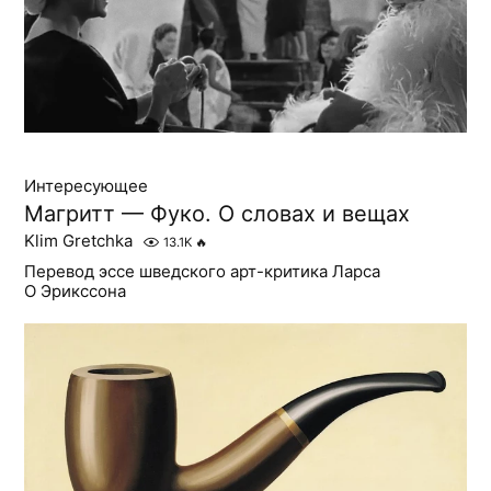
Интересующее
Магритт — Фуко. О словах и вещах
Klim Gretchka
13.1K
🔥
Перевод эссе шведского арт-критика Ларса
О Эрикссона