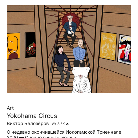
Art
Yokohama Circus
Виктор Белозёров
3.5K
🔥
О недавно окончившейся Иокогамской Триеннале
2020 — Сияние вашего экрана