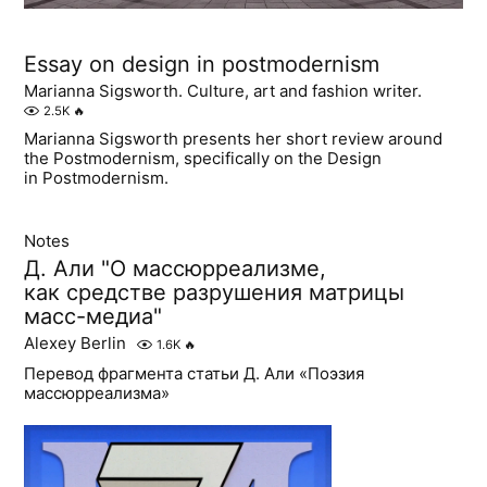
Еssay on design in postmodernism
Marianna Sigsworth. Culture, art and fashion writer.
2.5K
🔥
Marianna Sigsworth presents her short review around
the Postmodernism, specifically on the Design
in Postmodernism.
Notes
Д. Али "О массюрреализме,
как средстве разрушения матрицы
масс-медиа"
Alexey Berlin
1.6K
🔥
Перевод фрагмента статьи Д. Али «Поэзия
массюрреализма»