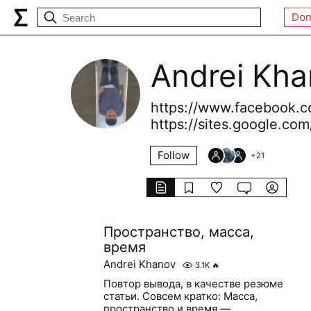
Don
Andrei Kh
https://www.facebook.c
https://sites.google.c
Follow
+
21
Пространство, масса,
время
Andrei Khanov
3.1K
🔥
Повтор вывода, в качестве резюме
статьи. Совсем кратко: Масса,
пространство и время —