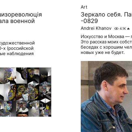
Art
шизореволюція
Зеркало себя. П
чала военной
-0829
Andrei Khanov
4.1K
🔥
Искусство и Москва — 
Это рассказ моих собс
художественной
беседах с хорошим чел
0-х (российской
новых уже не будет.
ные наблюдения