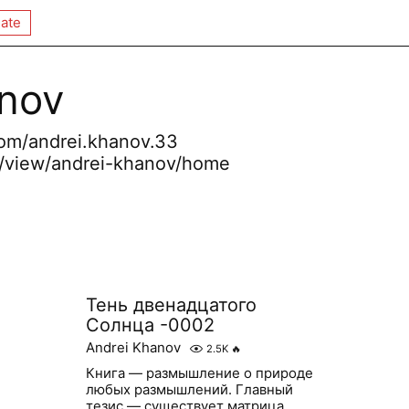
ate
anov
om/andrei.khanov.33
om/view/andrei-khanov/home
Тень двенадцатого
Солнца -0002
Andrei Khanov
2.5K
🔥
Книга — размышление о природе
любых размышлений. Главный
тезис — существует матрица