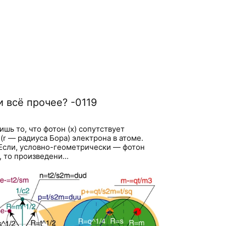
и всё прочее? -0119
шь то, что фотон (x) сопутствует
r — радиуса Бора) электрона в атоме.
2. Если, условно-геометрически — фотон
 то произведени...