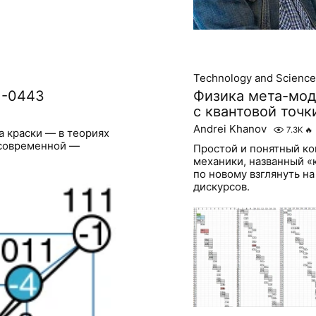
Technology and Science
 -0443
Физика мета-мод
с квантовой точк
Andrei Khanov
7.3K
🔥
а краски — в теориях
 современной —
Простой и понятный ко
механики, названный «
по новому взглянуть на
дискурсов.