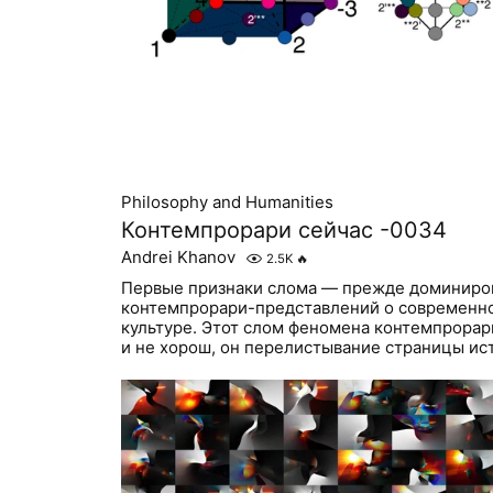
Philosophy and Humanities
Контемпрорари сейчас -0034
Andrei Khanov
2.5K
🔥
Первые признаки слома — прежде доминир
контемпрорари-представлений о современн
культуре. Этот слом феномена контемпрорар
и не хорош, он перелистывание страницы ист