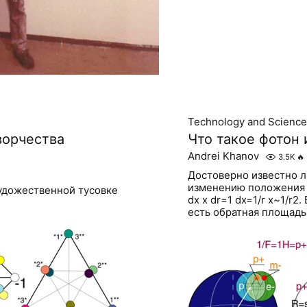
Technology and Science
ворчества
Что такое фотон 
Andrei Khanov
3.5K
🔥
Достоверно известно ли
изменению положения (
удожественной тусовке
dx x dr=1 dx=1/r x~1/r
есть обратная площадь,