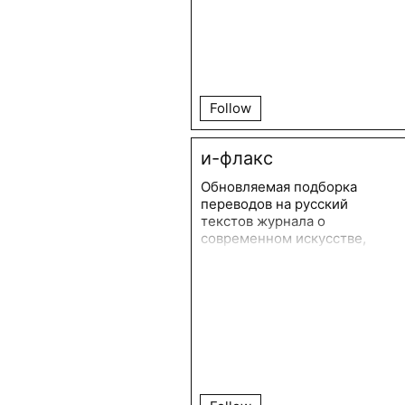
Follow
и-флакс
Обновляемая подборка
переводов на русский
текстов журнала о
современном искусстве,
культуре и теории e-flux