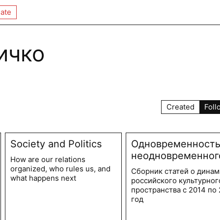
ate
ичко
Created
Foll
Society and Politics
Одновременност
неодновременног
How are our relations
organized, who rules us, and
Сборник статей о дина
what happens next
российского культурног
пространства с 2014 по 
год