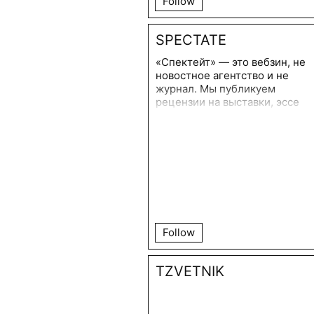
Follow
SPECTATE
«Спектейт» — это вебзин, не
новостное агентство и не
журнал. Мы публикуем
рецензии на выставки, эссе
и подкасты.
Follow
TZVETNIK