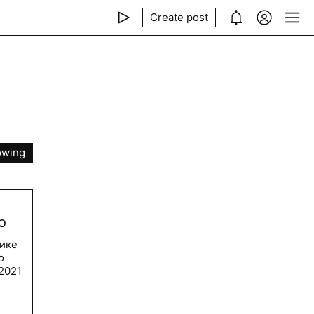
Create post
owing
ь
о
мике
о
2021