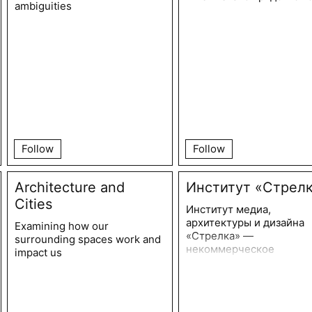
ambiguities
Follow
Follow
Architecture and
Институт «Стрел
Cities
Институт медиа,
архитектуры и дизайна
Examining how our
«Стрелка» —
surrounding spaces work and
некоммерческое
impact us
образовательное
учреждение, основанно
2009 году для изменени
ландшафта российских