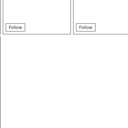
городов. Главной темой
«Стрелки» всегда остае
город и городское разв
Follow
Follow