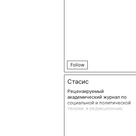
Follow
Стасис
Рецензируемый
академический журнал по
социальной и политической
теории, в редакционную
коллегию которого входят
интеллектуалы из
восточной, центральной и
северной Европы.