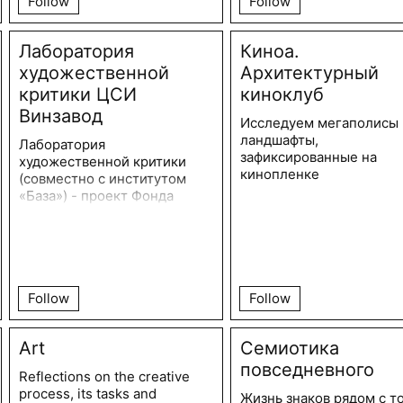
Follow
Follow
Лаборатория
Киноа.
художественной
Архитектурный
критики ЦСИ
киноклуб
Винзавод
Исследуем мегаполисы 
ландшафты,
Лаборатория
зафиксированные на
художественной критики
кинопленке
(совместно с институтом
«База») - проект Фонда
поддержки современного
искусства Винзавод.
Лаборатория
художественной критики
направлена на поддержку и
развитие школы
Follow
Follow
эстетической критической
мысли в информационном
Art
Семиотика
пространстве.
повседневного
Reflections on the creative
process, its tasks and
Жизнь знаков рядом с т