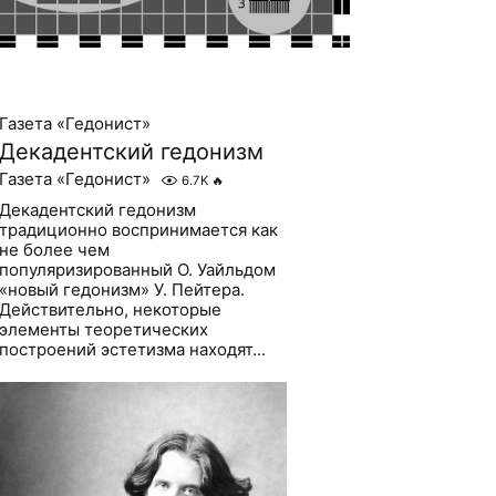
Газета «Гедонист»
Декадентский гедонизм
Газета «Гедонист»
6.7K
🔥
Декадентский гедонизм
традиционно воспринимается как
не более чем
популяризированный О. Уайльдом
«новый гедонизм» У. Пейтера.
Действительно, некоторые
элементы теоретических
построений эстетизма находят...