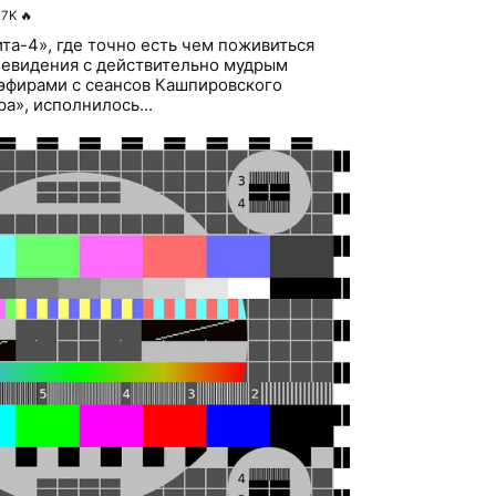
.7K
🔥
та-4», где точно есть чем поживиться
левидения с действительно мудрым
эфирами с сеансов Кашпировского
а», исполнилось...