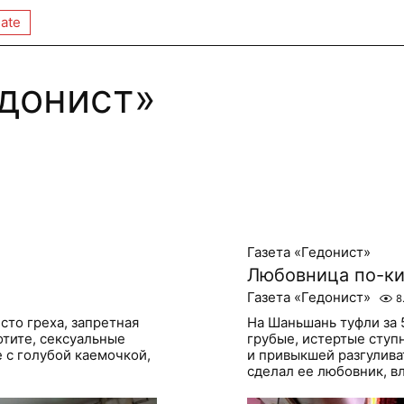
ate
едонист»
Газета «Гедонист»
Любовница по-ки
Газета «Гедонист»
8
сто греха, запретная
На Шаньшань туфли за 
хотите, сексуальные
грубые, истертые ступ
 с голубой каемочкой,
и привыкшей разгулива
сделал ее любовник, вл