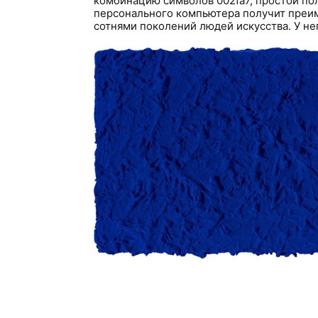
комбинацию символов 002fa7, простой по
персонального компьютера получит преи
сотнями поколений людей искусства. У нег