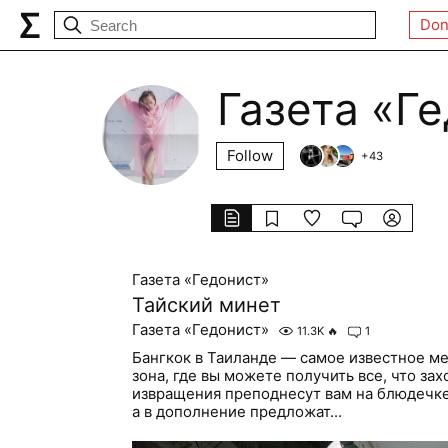
Don
Газета «Г
Follow
+
43
Газета «Гедонист»
Тайский минет
Газета «Гедонист»
11.3K
🔥
1
Бангкок в Таиланде — самое известное ме
зона, где вы можете получить все, что за
извращения преподнесут вам на блюдечке
а в дополнение предложат...