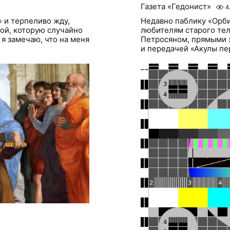
Газета «Гедонист»
4
» и терпеливо жду,
Недавно паблику «Орби
гой, которую случайно
любителям старого те
 я замечаю, что на меня
Петросяном, прямыми 
и передачей «Акулы пер