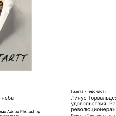
Газета «Гедонист»
 неба
Линус Торвальдс:
удовольствия: Ра
революционера»
амме Adobe Photoshop
Газета «Гедонист»
4