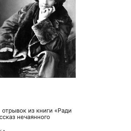
 отрывок из книги «Ради
ссказ нечаянного
K
🔥