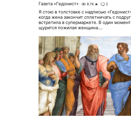
Газета «Гедонист»
8.7K
🔥
2
Я стою в толстовке с надписью «Гедонист
когда жена закончит сплетничать с подру
встретила в супермаркете. В один момент
щурится пожилая женщина....