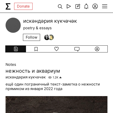
Donate
искәндәрия күкчәчәк
poetry & essays
Follow
Notes
нежность и аквариум
искәндәрия күкчәчәк
1.2K
🔥
ещё один пограничный текст-заметка о нежности
прямиком из января 2022 года