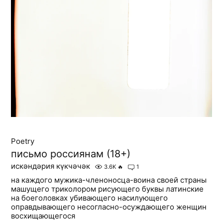
Poetry
письмо россиянам (18+)
искәндәрия күкчәчәк
3.6K
🔥
1
на каждого мужика-членоносца-воина своей страны
машущего триколором рисующего буквы латинские
на боеголовках убивающего насилующего
оправдывающего несогласно-осуждающего женщин
восхищающегося