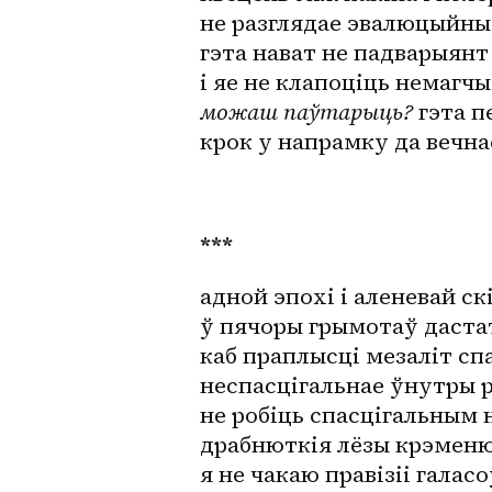
не разглядае эвалюцыйны
гэта нават не падварыянт
і яе не клапоціць немагч
можаш паўтарыць?
 гэта 
крок у напрамку да вечна
***
адной эпохі і аленевай ск
ў пячоры грымотаў даста
каб праплысці мезаліт сп
неспасцігальнае ўнутры 
не робіць спасцігальным н
драбнюткія лёзы крэмен
я не чакаю правізіі галасо