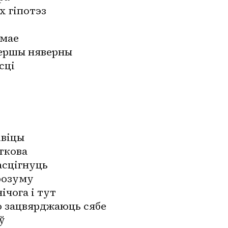
х гіпотэз
ымае
першы няверны
сці
івіцы
ткова
асцігнуць
розуму
ічога і тут
ю зацвярджаюць сябе
ў