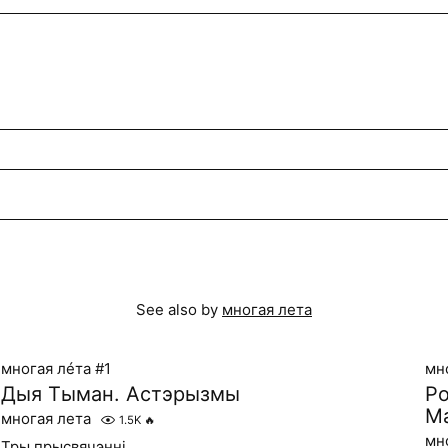
See also by
многая лета
многая лéта #1
мн
Дыя Тыман. Астэрызмы
Po
Ма
многая лета
1.5K
🔥
мн
Тры прысвячэнні