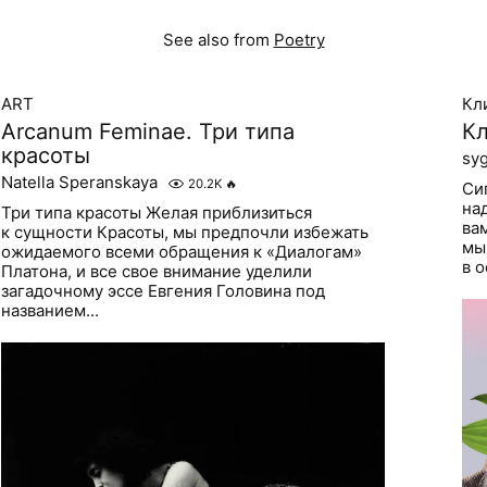
See also from
Poetry
ART
Кл
Arcanum Feminae. Три типа
Кл
красоты
sy
Natella Speranskaya
20.2K
🔥
Си
на
Три типа красоты Желая приблизиться
ва
к сущности Красоты, мы предпочли избежать
мы
ожидаемого всеми обращения к «Диалогам»
в 
Платона, и все свое внимание уделили
загадочному эссе Евгения Головина под
названием...