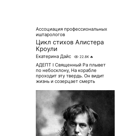
Ассоциация профессиональных
иштарологов
Цикл стихов Алистера
Кроули
Екатерина Дайс
22.8K
🔥
АДЕПТ I Священный Ра плывет
по небосклону, На корабле
проходит эту твердь. Он видит
жизнь и созерцает смерть