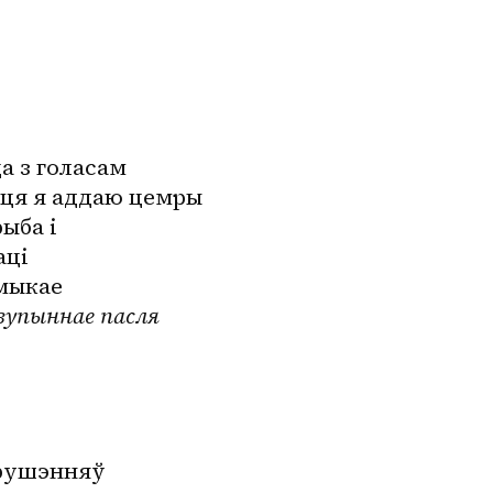
а з голасам
цця я аддаю цемры
рыба і
аці
амыкае
зупыннае пасля
зрушэнняў