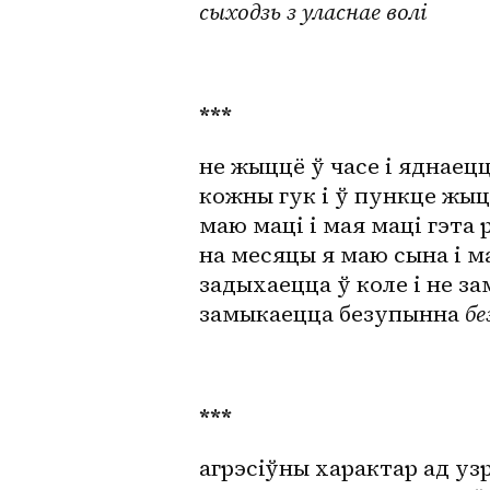
сыходзь з уласнае волі
***
не жыццё ў часе і яднаецц
кожны гук і ў пункце жы
маю маці і мая маці гэта 
на месяцы я маю сына і м
задыхаецца ў коле і не з
замыкаецца безупынна 
бе
***
агрэсіўны характар ад у