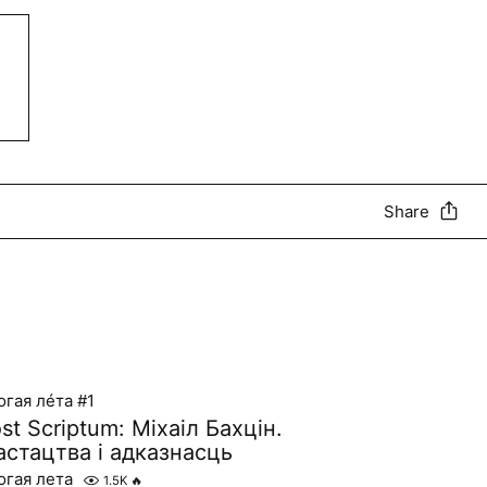
Share
огая лéта #1
st Scriptum: Міхаіл Бахцін.
стацтва і адказнасць
огая лета
1.5K
🔥