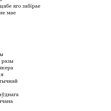
цябе яго забірае
не мае
ры
а разы
якера
ыя
этычнай
аўднага
нчана