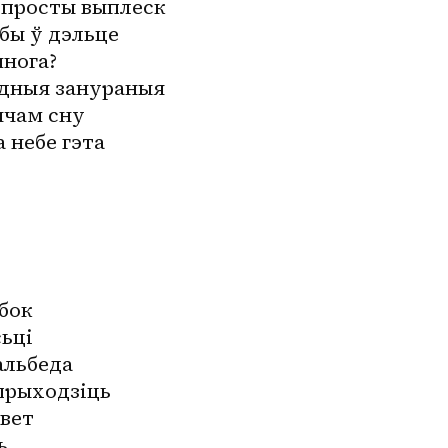
просты выплеск
бы ў дэльце
многа?
едныя занураныя
ччам сну
 небе гэта
бок
сьці
альбеда
 прыходзіць
свет
ь