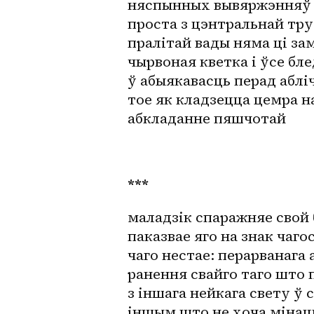
няспынных вывяржэнняў 
проста з цэнтральнай тру
пралітай вады няма ці за
чырвоная кветка і ўсе бл
ў абыякавасць перад аблі
тое як кладзецца цемра на
абкладанне пяшчотай
***
маладзік спаражняе свой 
паказвае яго на знак чаго
чаго нестае: перарванага 
ранення свайго таго што
з іншага нейкага свету ў 
іншым што не хоча мінац