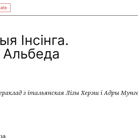
ate
я Інсінга.
 Альбеда
ераклад з італьянская Лізы Херэш і Адры Мунг
ра