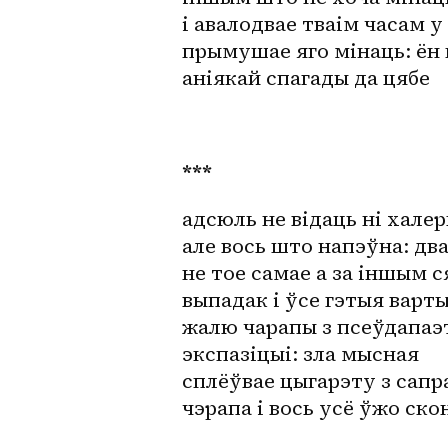
і авалодвае тваім часам у 
прымушае яго мінаць: ён 
аніякай спагады да цябе
***
адсюль не відаць ні хале
але вось што напэўна: дв
не тое самае а за іншым с
выпадак і ўсе гэтыя варт
жалю чарапы з псеўдапа
экспазіцыі: зла мысная
сплёўвае цыгарэту з сапр
чэрапа і вось усё ўжо ско