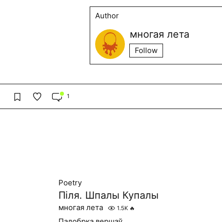
Author
многая лета
Follow
1
Poetry
Піля. Шпалы Купалы
многая лета
1.5K
🔥
Падобрка вершаў