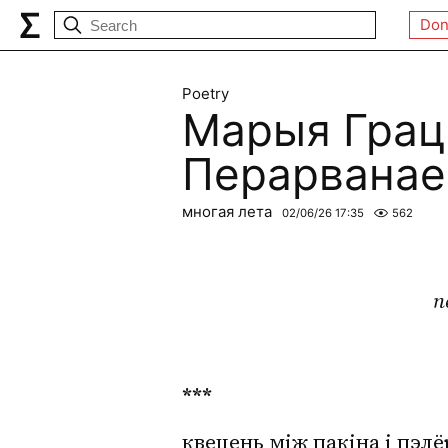
Don
Poetry
Марыя Грацы
Перарванае
многая лета
02/06/26 17:35
562
п
***
квецень між пакіна і пэлё