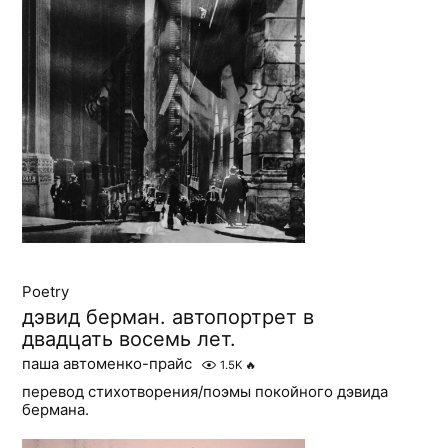
Poetry
дэвид берман. автопортрет в
двадцать восемь лет.
паша автоменко-прайс
1.5K
🔥
перевод стихотворения/поэмы покойного дэвида
бермана.