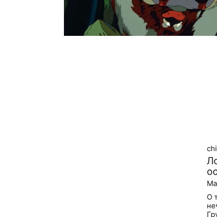
сh
Л
о
Ма
О 
не
Гр