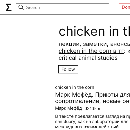
Don
сhicken in 
лекции, заметки, анонс
chicken in the corn в тг
: 
critical animal studies
Follow
сhicken in the corn
Марк Мефёд. Приюты для
сопротивление, новые он
Марк Мефёд
1.3K
🔥
В тексте предлагается взгляд на 
sanctuary) как на лаборатории дл
межвидовых взаимодействий