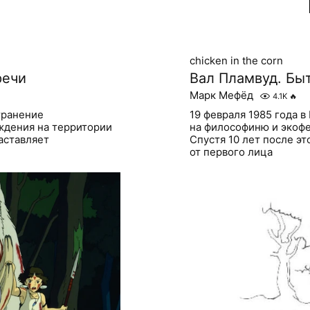
сhicken in the corn
речи
Вал Пламвуд. Бы
Марк Мефёд
4.1K
🔥
транение
19 февраля 1985 года 
ждения на территории
на философиню и экофе
аставляет
Спустя 10 лет после эт
от первого лица