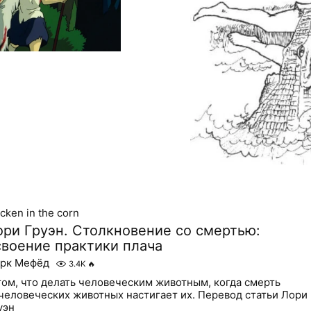
icken in the corn
ори Груэн. Столкновение со смертью:
своение практики плача
рк Мефёд
3.4K
🔥
том, что делать человеческим животным, когда смерть
человеческих животных настигает их. Перевод статьи Лори
уэн