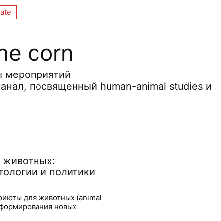
ate
the corn
ы мероприятий
канал, посвященный human-animal studies и
 животных:
тологии и политики
приюты для животных (animal
я формирования новых