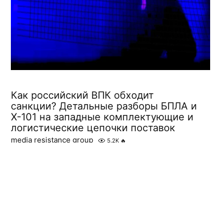
Как российский ВПК обходит
санкции? Детальные разборы БПЛА и
Х-101 на западные комплектующие и
логистические цепочки поставок
media resistance group
5.2K
🔥
Разбор недавно вышедших отчетов о компонентах
импортного производства и товарах двойного
назначения, которые используются
РФ в производстве беспилотных летательных
аппаратов и в сборке крылатых ракет