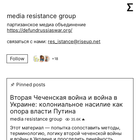
media resistance group
партизанское медиа объединение
https://defundrussiaswar.org/
связаться с нами:
res_istance@riseup.net
Follow
+
18
Pinned posts
Вторая Чеченская война и война в
Украине: колониальное насилие как
опора власти Путина
media resistance group
35.6K
🔥
Этот материал — попытка сопоставить методы,
терминологию, логику второй чеченской войны
и войны в Украине и проследить линейность