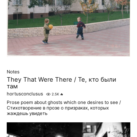
Notes
They That Were There / Те, кто были
там
hortusconclusus
2.5K
🔥
Prose poem about ghosts which one desires to see /
Стихотворение в прозе о призраках, которых
жаждешь увидеть