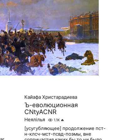
Кайафа Христарадиева
Ъ-еволюционная
CNtyACNR
Неялілья
1.1K
🔥
[усугубляющее] продолжение пст-
н-клсч-мст-псвд-поэмы, вне
ar
сопричастия каких бы то ни было