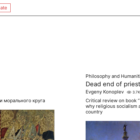
ate
Philosophy and Humanit
Dead end of priest
Evgeny Konoplev
3.7K
и морального круга
Critical review on book 
why religious socialism a
country