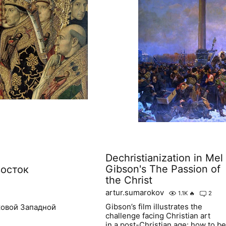
Dechristianization in Mel
Gibson's The Passion of
восток
the Christ
artur.sumarokov
1.1K
🔥
2
Gibson’s film illustrates the
ковой Западной
challenge facing Christian art
in a post-Christian age: how to be