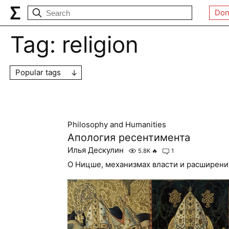
Don
Tag:
religion
Popular tags
Philosophy and Humanities
Апология ресентимента
Илья Дескулин
5.8K
🔥
1
О Ницше, механизмах власти и расширени