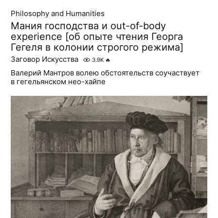
Philosophy and Humanities
Мания господства и out-of-body
experience [об опыте чтения Георга
Гегеля в колонии строгого режима]
Заговор Искусства
3.9K
🔥
Валерий Мантров волею обстоятельств соучаствует
в гегельянском нео-хайпе