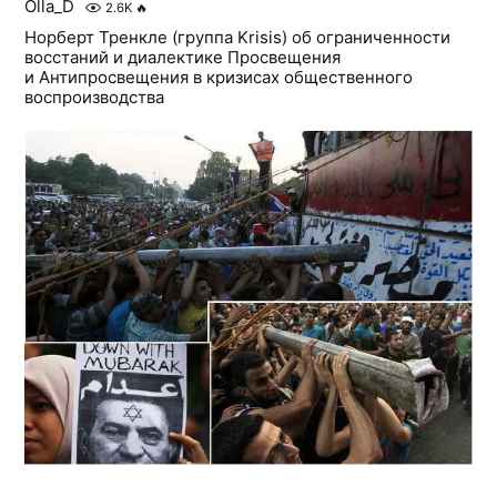
Olla_D
2.6K
🔥
Норберт Тренкле (группа Krisis) об ограниченности
восстаний и диалектике Просвещения
и Антипросвещения в кризисах общественного
воспроизводства