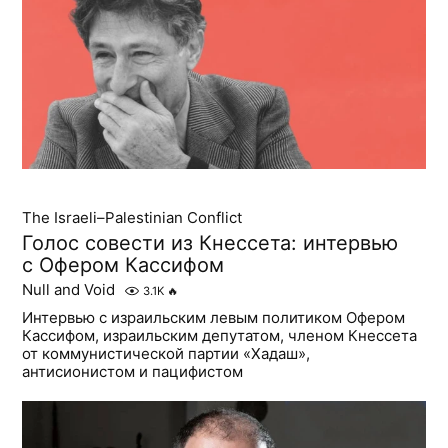
The Israeli–Palestinian Conflict
Голос совести из Кнессета: интервью
с Офером Кассифом
Null and Void
3.1K
🔥
Интервью с израильским левым политиком Офером
Кассифом, израильским депутатом, членом Кнессета
от коммунистической партии «Хадаш»,
антисионистом и пацифистом