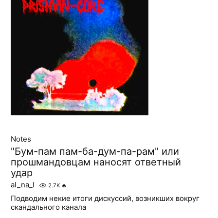
Notes
"Бум-пам пам-ба-дум-па-рам" или
прошмандовцам наносят ответный
удар
al_na_l
2.7K
🔥
Подводим некие итоги дискуссий, возникших вокруг
скандального канала