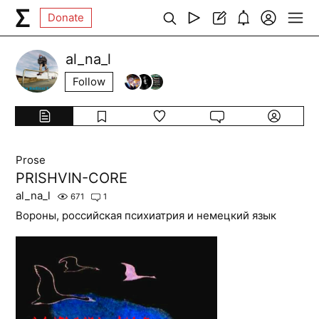
Donate
al_na_l
Follow
Prose
PRISHVIN-CORE
al_na_l
671
1
Вороны, российская психиатрия и немецкий язык