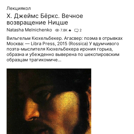
Лекциякол
X. Джеймс Бёркс. Вечное
возвращение Ницше
Natasha Melnichenko
7.8K
🔥
2
Вильгельм Кюхельбекер. Агасвер: поэма в отрывках
Москва: — Libra Press, 2015 (Rossica) У вдумчивого
поэта-мыслителя Кюхельбекера ирония горька,
образна и убежденно выверена по шекспировским
образцам трагикомиче...