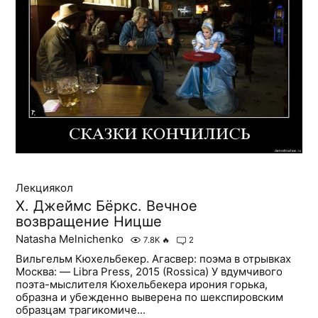
Лекциякол
X. Джеймс Бёркс. Вечное
возвращение Ницше
Natasha Melnichenko
7.8K
🔥
2
Вильгельм Кюхельбекер. Агасвер: поэма в отрывках
Москва: — Libra Press, 2015 (Rossica) У вдумчивого
поэта-мыслителя Кюхельбекера ирония горька,
образна и убежденно выверена по шекспировским
образцам трагикомиче...