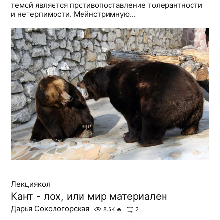
темой является противопоставление толерантности
и нетерпимости. Мейнстримную...
Лекциякол
Кант - лох, или мир материален
Дарья Сокологорская
8.5K
🔥
2