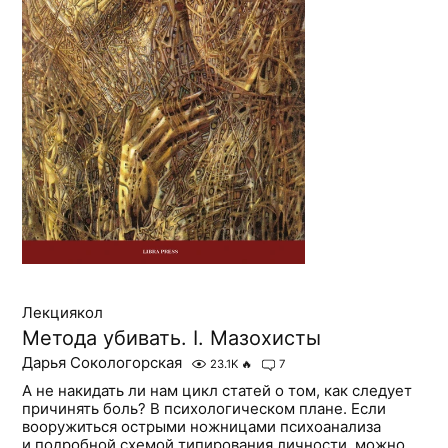
Лекциякол
Метода убивать. I. Мазохисты
Дарья Сокологорская
23.1K
🔥
7
А не накидать ли нам цикл статей о том, как следует
причинять боль? В психологическом плане. Если
вооружиться острыми ножницами психоанализа
и подробной схемой типирования личности, можно