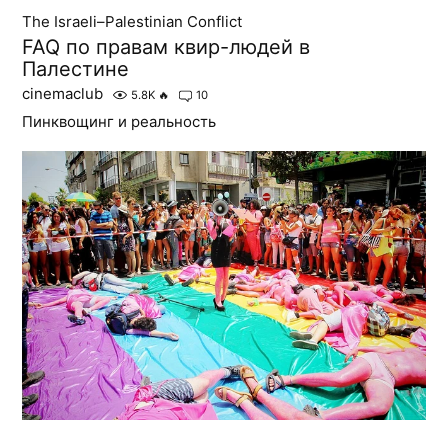
The Israeli–Palestinian Conflict
FAQ по правам квир-людей в
Палестине
cinemaclub
5.8K
🔥
10
Пинквощинг и реальность