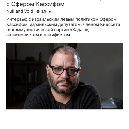
с Офером Кассифом
Null and Void
3.1K
🔥
Интервью с израильским левым политиком Офером
Кассифом, израильским депутатом, членом Кнессета
от коммунистической партии «Хадаш»,
антисионистом и пацифистом