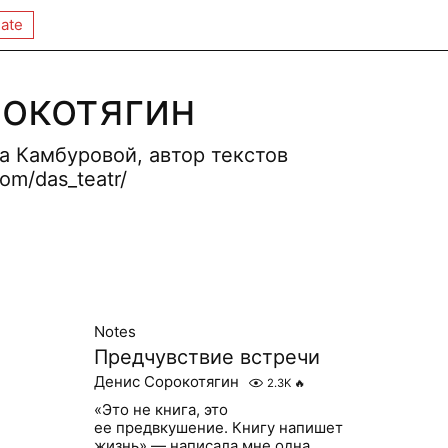
ate
окотягин
а Камбуровой, автор текстов
om/das_teatr/
Notes
Предчувствие встречи
Денис Сорокотягин
2.3K
🔥
«Это не книга, это
ее предвкушение. Книгу напишет
жизнь» — написала мне одна