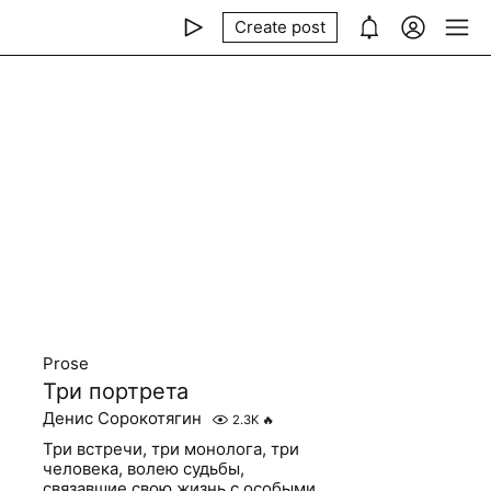
Create post
Prose
Три портрета
Денис Сорокотягин
2.3K
🔥
Три встречи, три монолога, три
человека, волею судьбы,
связавшие свою жизнь с особыми