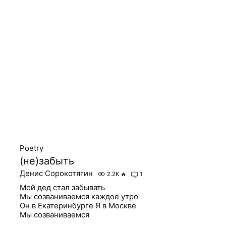
Poetry
(не)забыть
Денис Сорокотягин
2.2K
🔥
1
Мой дед стал забывать
Мы созваниваемся каждое утро
Он в Екатеринбурге Я в Москве
Мы созваниваемся