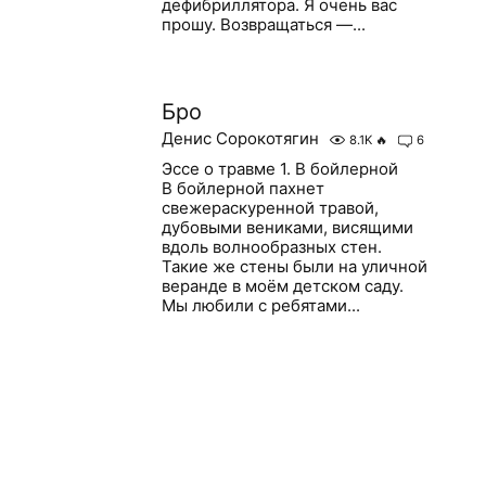
дефибриллятора. Я очень вас
прошу. Возвращаться —...
Бро
Денис Сорокотягин
8.1K
🔥
6
Эссе о травме 1. В бойлерной
В бойлерной пахнет
свежераскуренной травой,
дубовыми вениками, висящими
вдоль волнообразных стен.
Такие же стены были на уличной
веранде в моём детском саду.
Мы любили с ребятами...