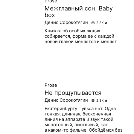
Prose
Межглавный сон. Baby
box
Денис Сорокотягин
2.2K
🔥
Книжка об особых людях
собирается, форма ее с каждой
новой главой меняется и меняет
Prose
Не прощупывается
Денис Сорокотягин
2.3K
🔥
Екатеринбургу Пульса нет. Одна
тонкая, длинная, бесконечная
линия на аппарате и звук такой
монотонный, писклявый, как
в каком-то фильме. Обойдёмся без