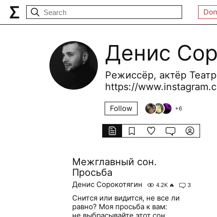
Don
Денис Сор
Режиссёр, актёр Театр
https://www.instagram.c
Follow
+
6
Межглавный сон.
Просьба
Денис Сорокотягин
4.2K
🔥
3
Снится или видится, не все ли
равно? Моя просьба к вам:
не выбрасывайте этот сон,