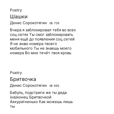
Poetry
Шашки
Денис Сорокотягин
709
Вчера я заблокировал тебя во всех
соц.сетях Ты смог заблокировать
меня ещё до появления соц.сетей
Я не знаю номера твоего
мобильного Ты не знаешь моего
номера Во мне течёт твоя кровь
Poetry
Бритвочка
Денис Сорокотягин
695
Бабуль, подстриги же ты деда
(на)конец Бритвочкой
Аккуратненько Как можешь лишь
ты