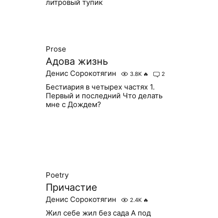
литровый тупик
Prose
Адова жизнь
Денис Сорокотягин
3.8K
🔥
2
Бестиария в четырех частях 1.
Первый и последний Что делать
мне с Дождем?
Poetry
Причастие
Денис Сорокотягин
2.4K
🔥
Жил себе жил без сада А под