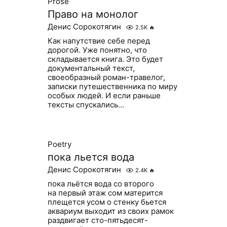
Prose
Право на монолог
Денис Сорокотягин
2.5K
🔥
Как напутствие себе перед
дорогой. Уже понятно, что
складывается книга. Это будет
документальный текст,
своеобразный роман-травелог,
записки путешественника по миру
особых людей. И если раньше
тексты спускались...
Poetry
пока льется вода
Денис Сорокотягин
2.4K
🔥
пока льётся вода со второго
на первый этаж сом матерится
плещется усом о стенку бьется
аквариум выходит из своих рамок
раздвигает сто-пятьдесят-