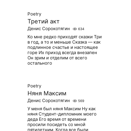
Poetry
Третий акт
Денис Сорокотягин
634
Ко мне редко приходят сказки Три
в год, а то и меньше Сказка — как
подлинное счастье и настоящее
горе Их приход всегда внезапен
Он зрим и отделим от всего
остального
Poetry
Няня Максим
Денис Сорокотягин
569
У меня был няня Максим Ну как
няня Студент-дипломник моего
деда Его время от времени
просили посидеть со мной
пятилетним, Когда все были