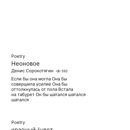
Poetry
Неоновое
Денис Сорокотягин
592
Если бы она могла Она бы
совершила усилие Она бы
оттолкнулась от пола Встала
на табурет Он бы шатался шатался
шатался
Poetry
красный (цвет