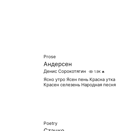
Prose
Андерсен
Денис Сорокотягин
1.9K
🔥
Ясно утро Ясен пень Красна утка
Красен селезень Народная песня
Poetry
Станко