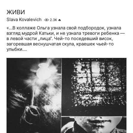
ЖИВИ
Slava Kovalevich
2.3K
🔥
«…В коллаже Ольга узнала свой подбородок, узнала
взгляд мудрой Катьки, и не узнала тревоги ребенка —
в левой части „лица“. Чей-то поседевший висок,
загоревшая веснушчатая скула, краешек чьей-то
улыбки....