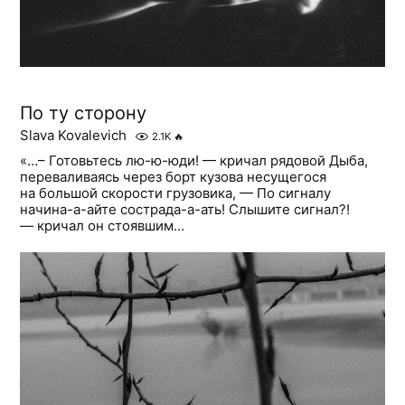
По ту сторону
Slava Kovalevich
2.1K
🔥
«…– Готовьтесь лю-ю-юди! — кричал рядовой Дыба,
переваливаясь через борт кузова несущегося
на большой скорости грузовика, — По сигналу
начина-а-айте сострада-а-ать! Слышите сигнал?!
— кричал он стоявшим...