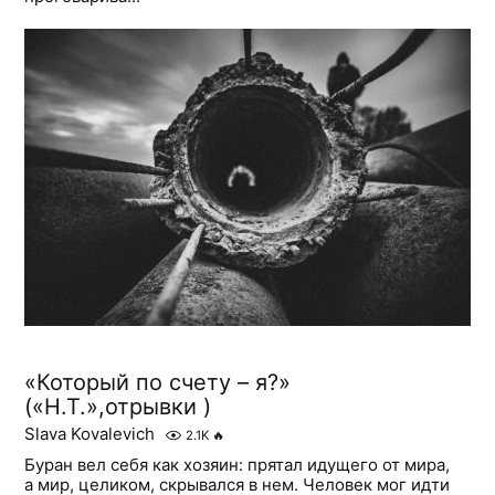
«Который по счету – я?»
(«Н.Т.»,отрывки )
Slava Kovalevich
2.1K
🔥
Буран вел себя как хозяин: прятал идущего от мира,
а мир, целиком, скрывался в нем. Человек мог идти