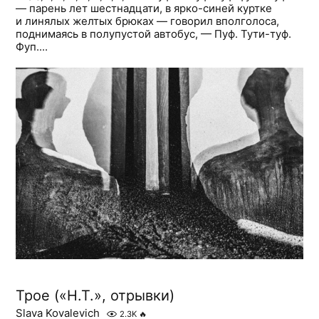
— парень лет шестнадцати, в ярко-синей куртке
и линялых желтых брюках — говорил вполголоса,
поднимаясь в полупустой автобус, — Пуф. Тути-туф.
Фуп....
Трое («Н.Т.», отрывки)
Slava Kovalevich
2.3K
🔥