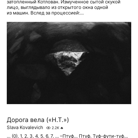
затопленный Котлован. Измученное сытой скукой
лицо, выглядывало из открытого окна одной
из машин. Вслед за процессией:...
Дорога вела («Н.Т.»)
Slava Kovalevich
2.2K
🔥
… (0), 1, 2, 3, 4, 5, 6, 7, … –Птуф… Птуф. Туф-фути-туф…