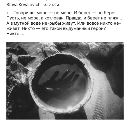
Slava Kovalevich
2.4K
🔥
«… Говоришь: море — не море. И берег — не берег.
Пусть, не море, а котлован. Правда, и берег не пляж…
А в мутной воде не-рыбы живут. Или вовсе никто не-
живет. Никто — это такой выдуманный герой?
Никто....