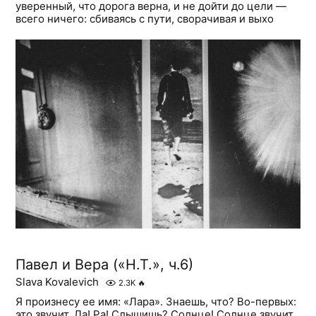
уверенный, что дорога верна, и не дойти до цели —
всего ничего: сбиваясь с пути, сворачивая и выхо
Павел и Вера («Н.Т.», ч.6)
Slava Kovalevich
2.3K
🔥
Я произнесу ее имя: «Лара». Знаешь, что? Во-первых:
это звучит. Ла! Ра! Слышишь? Солнце! Солнце звучит