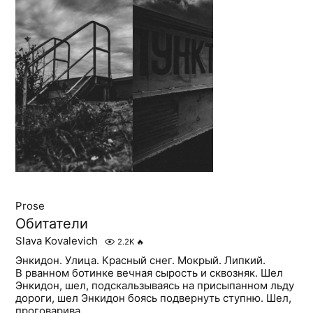
Prose
Обитатели
Slava Kovalevich
2.2K
🔥
Энкидон. Улица. Красный снег. Мокрый. Липкий.
В рванном ботинке вечная сырость и сквозняк. Шел
Энкидон, шел, подскальзываясь на присыпанном льду
дороги, шел Энкидон боясь подвернуть ступню. Шел,
проговарива...