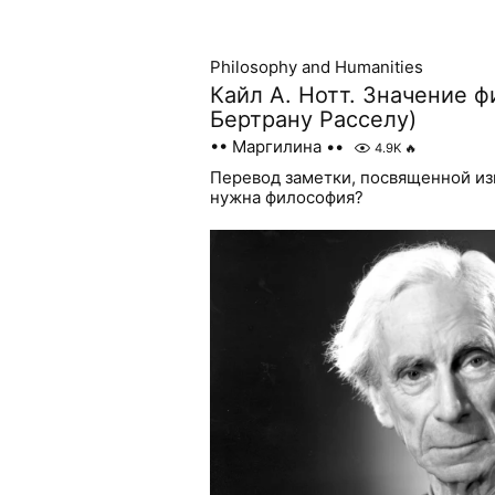
Philosophy and Humanities
Кайл А. Нотт. Значение ф
Бертрану Расселу)
•• Маргилина ••
4.9K
🔥
Перевод заметки, посвященной из
нужна философия?