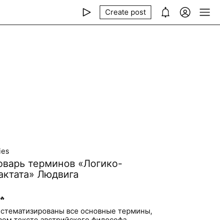
Create post
ies
оварь терминов «Логико-
актата» Людвига
🔥
истематизированы все основные термины,
вом тексте австрийского философа