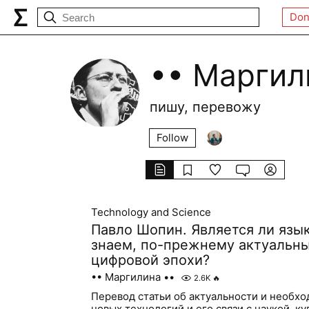
Don
•• Маргил
пишу, перевожу
Follow
Technology and Science
Павло Шопин. Является ли язык
знаем, по-прежнему актуальн
цифровой эпохи?
•• Маргилина ••
2.6K
🔥
Перевод статьи об актуальности и необхо
новых технологий и его связи с наукой, к