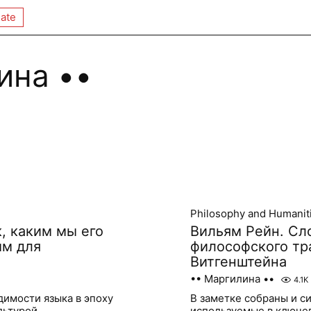
ate
ина ••
Philosophy and Humanit
, каким мы его
Вильям Рейн. Сл
ым для
философского тр
Витгенштейна
•• Маргилина ••
4.1K
димости языка в эпоху
В заметке собраны и с
ультурой
используемые в ключе