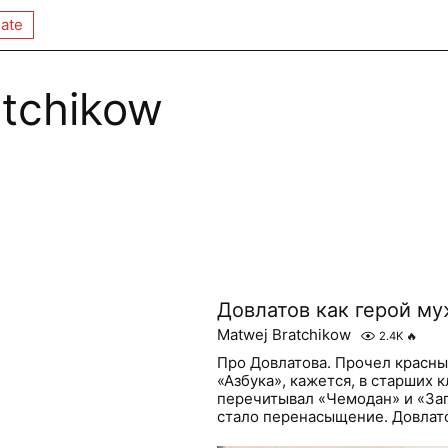
ate
atchikow
Довлатов как герой му
Matwej Bratchikow
2.4K
🔥
Про Довлатова. Прочел красны
«Азбука», кажется, в старших к
перечитывал «Чемодан» и «За
стало перенасыщение. Довлато