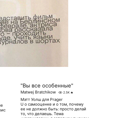
"Вы все особенные"
Matwej Bratchikow
2.5K
🔥
Мэтт Уолш для Prager
U о самооценке и о том, почему
ие
ее не должно быть: просто делай
рис
то, что делаешь. Тема