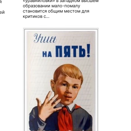
«уравниловки» в западном высшем
й
образовании мало-помалу
становится общим местом для
ей
критиков с...