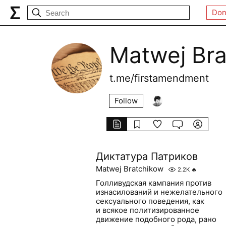
Don
Matwej Br
t.me/firstamendment
Follow
Диктатура Патриков
Matwej Bratchikow
2.2K
🔥
Голливудская кампания против
изнасилований и нежелательного
сексуального поведения, как
и всякое политизированное
движение подобного рода, рано