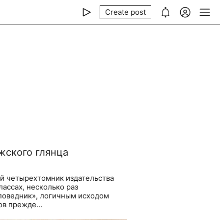
Create post
жского глянца
й четырехтомник издательства
лассах, несколько раз
поведник», логичным исходом
в прежде...