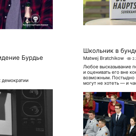
Школьник в бунд
идение Бурдье
Matwej Bratchikow
2.
Любое высказывание по
и оценивать его вне к
возможным. Постыдно 
х демократии
могут не хотеть — и час