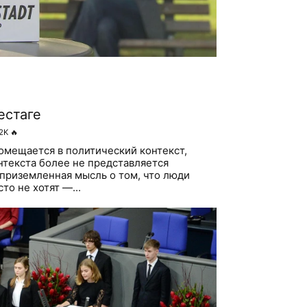
естаге
2K
🔥
мещается в политический контекст,
онтекста более не представляется
приземленная мысль о том, что люди
то не хотят —...