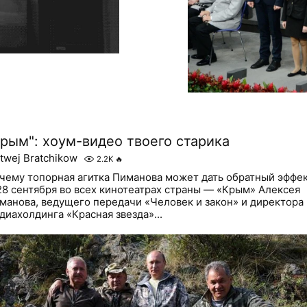
Крым": хоум-видео твоего старика
twej Bratchikow
2.2K
🔥
чему топорная агитка Пиманова может дать обратный эффе
28 сентября во всех кинотеатрах страны — «Крым» Алексея
манова, ведущего передачи «Человек и закон» и директора
диахолдинга «Красная звезда»...