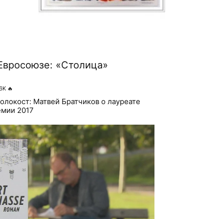
Евросоюзе: «Столица»
6K
🔥
олокост: Матвей Братчиков о лауреате
мии 2017