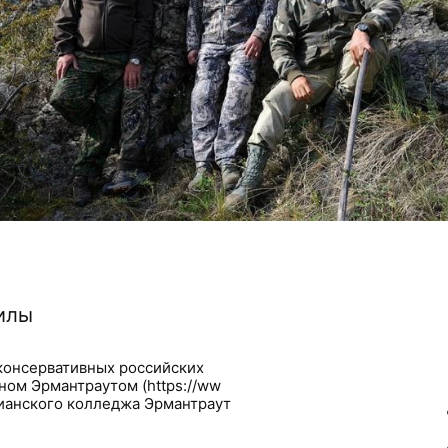
илы
консервативных российских
ном Эрмантраутом (https://ww
тианского колледжа Эрмантраут