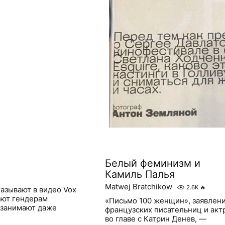
Белый феминизм и
Камиль Палья
Matwej Bratchikow
2.6K
🔥
азывают в видео Vox
ают гендерам
«Письмо 100 женщин», заявлен
 занимают даже
французских писательниц и акт
во главе с Катрин Денев, —