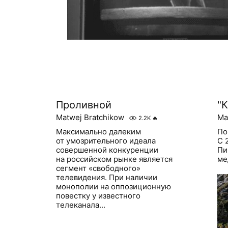
Проливной
"
Matwej Bratchikow
Ma
2.2K
🔥
Максимально далеким
По
от умозрительного идеала
С 
совершенной конкуренции
Пи
на российском рынке является
ме
сегмент «свободного»
телевидения. При наличии
монополии на оппозиционную
повестку у известного
телеканала...