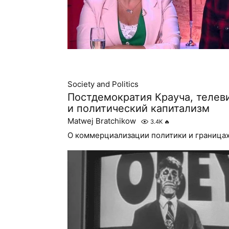
Society and Politics
Постдемократия Крауча, телев
и политический капитализм
Matwej Bratchikow
3.4K
🔥
О коммерциализации политики и граница