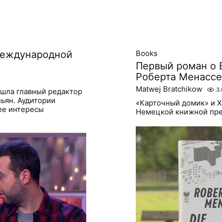
 международной
Books
Первый роман о 
Роберта Менассе
Matwej Bratchikow
3.
шла главный редактор
ьян. Аудитории
«Карточный домик» и Х
ее интересы
Немецкой книжной пре