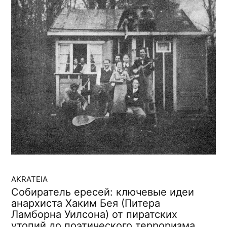
AKRATEIA
Собиратель ересей: ключевые идеи
анархиста Хаким Бея (Питера
Ламборна Уилсона) от пиратских
утопий до поэтического терроризма