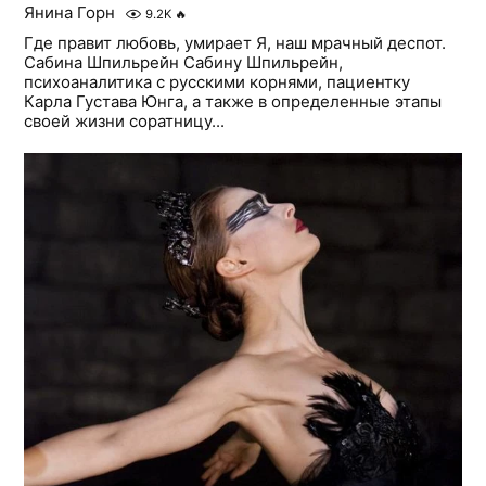
Янина Горн
9.2K
🔥
Где правит любовь, умирает Я, наш мрачный деспот.
Сабина Шпильрейн Сабину Шпильрейн,
психоаналитика с русскими корнями, пациентку
Карла Густава Юнга, а также в определенные этапы
своей жизни соратницу...