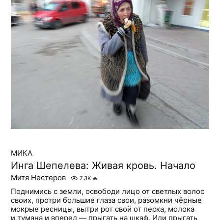
МИКА
Инга Шепелева: Живая кровь. Начало
Митя Нестеров
7.3K
🔥
Поднимись с земли, освободи лицо от светлых волос
своих, протри большие глаза свои, разомкни чёрные
мокрые ресницы, вытри рот свой от песка, молока
и тумана и вперед — прыгать на шкаф. Иди прыгать