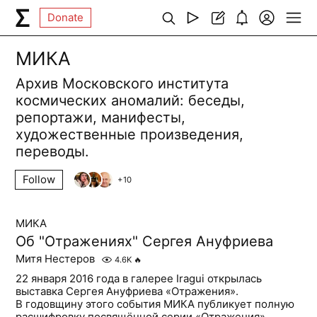
Donate
МИКА
Архив Московского института
космических аномалий: беседы,
репортажи, манифесты,
художественные произведения,
переводы.
Follow
+
10
МИКА
Об "Отражениях" Сергея Ануфриева
Митя Нестеров
4.6K
🔥
22 января 2016 года в галерее Iragui открылась
выставка Сергея Ануфриева «Отражения».
В годовщину этого события МИКА публикует полную
расшифровку посвящённой серии «Отражения»