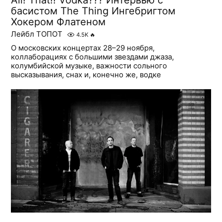
All! That!! Vodka??? Интервью с
басистом The Thing Ингебригтом
Хокером Флатеном
Лейбл ТОПОТ
4.5K
🔥
О московских концертах 28–29 ноября,
коллаборациях с большими звездами джаза,
колумбийской музыке, важности сольного
высказывания, снах и, конечно же, водке