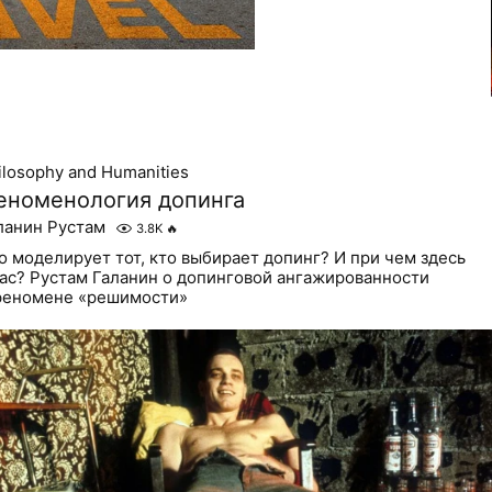
ilosophy and Humanities
еноменология допинга
ланин Рустам
3.8K
🔥
о моделирует тот, кто выбирает допинг? И при чем здесь
ас? Рустам Галанин о допинговой ангажированности
феномене «решимости»