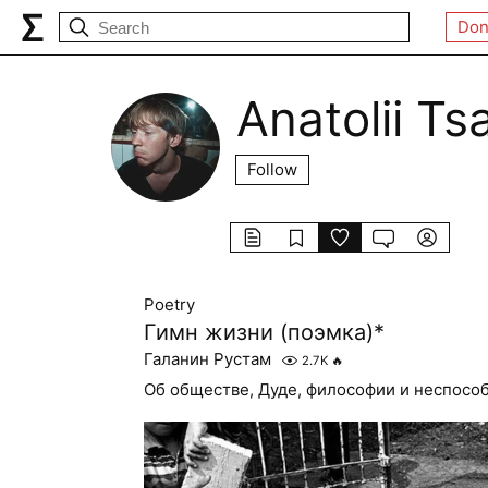
Don
Anatolii Ts
Follow
Poetry
Гимн жизни (поэмка)*
Галанин Рустам
2.7K
🔥
Об обществе, Дуде, философии и неспосо