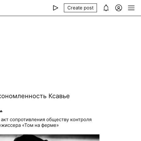
Create post
кономленность Ксавье
🔥
 акт сопротивления обществу контроля
ежиссера «Том на ферме»