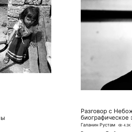
Разговор с Небо
биографическое 
ны
Галанин Рустам
4.3K