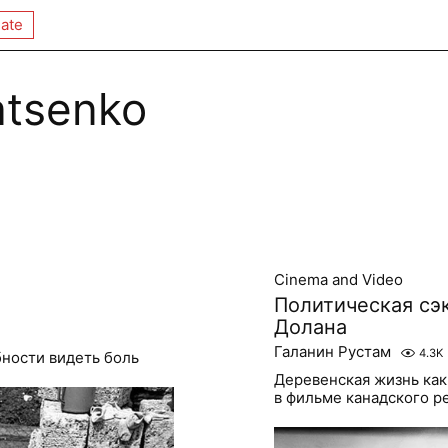
ate
atsenko
Cinema and Video
Политическая сэ
Долана
Галанин Рустам
4.3K
бности видеть боль
Деревенская жизнь как
в фильме канадского р