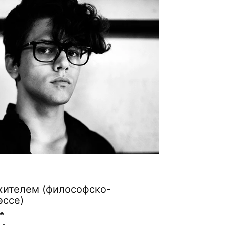
жителем (философско-
эссе)
🔥