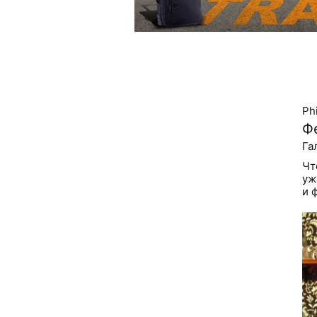
Ph
Ф
Га
Чт
уж
и 