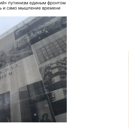
кий» путинизм единым фронтом
ть и само мышление времени