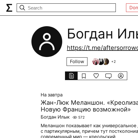
Don
Богдан Ил
https://t.me/aftersorro
Follow
+
2
На завтра
Жан-Люк Меланшон. «Креолиза
Новую Францию возможной»
Богдан Илык
572
Меланшон показывает как универсальное
с партикулярным, причем тут постколониа
современный мир — креольский