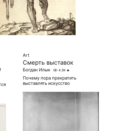
Art
Смерть выставок
е
Богдан Илык
4.3K
🔥
Почему пора прекратить
выставлять искусство
тся