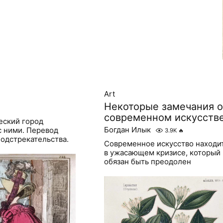
Art
Некоторые замечания о
современном искусств
еский город
Богдан Илык
с ними. Перевод
3.9K
🔥
одстрекательства.
Современное искусство находи
в ужасающем кризисе, который
обязан быть преодолен