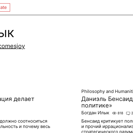
ate
ык
wcomesjoy
Philosophy and Humanit
ция делает
Даниэль Бенсаид
политике»
Богдан Илык
818
 должно соотноситься
Бенсаид критикует пол
льность и почему весь
и прочий иррационализ
стратегического разу