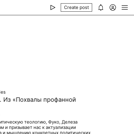
Create post
ies
. Из «Похвалы профанной
2
итическую теологию, Фуко, Делеза
м и призывает нас к актуализации
ма и мышлению конкретных политических