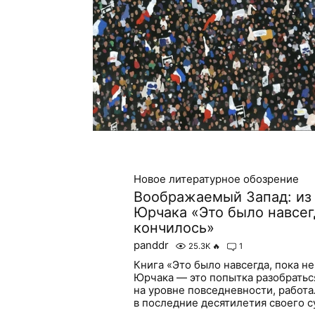
Новое литературное обозрение
Воображаемый Запад: из
Юрчака «Это было навсег
кончилось»
panddr
25.3K
🔥
1
Книга «Это было навсегда, пока н
Юрчака — это попытка разобраться
на уровне повседневности, работ
в последние десятилетия своего с