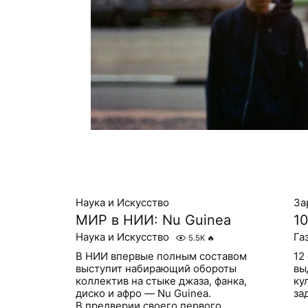
Наука и Искусство
За
МИР в НИИ: Nu Guinea
1
Наука и Искусство
Га
5.5K
🔥
В НИИ впервые полным составом
12
выступит набирающий обороты
вы
коллектив на стыке джаза, фанка,
ку
диско и афро — Nu Guinea.
за
В предверии своего первого