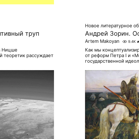
Новое литературное о
ятивный труп
Андрей Зорин. О
Artem Makoyan
9.4K

а Ницше
Как мы концептуализи
й теоретик рассуждает
от реформ Петра I и «
государственной идео