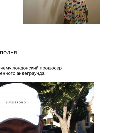
дполья
почему лондонский продюсер —
енного андеграунда.