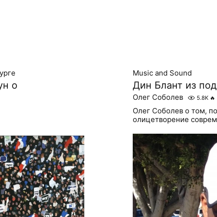
урге
Music and Sound
ун о
Дин Блант из по
Олег Соболев
5.8K
🔥
Олег Соболев о том, 
олицетворение соврем