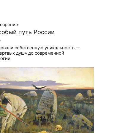
бозрение
собый путь России

ровали собственную уникальность —
Мертвых душ» до современной
логии