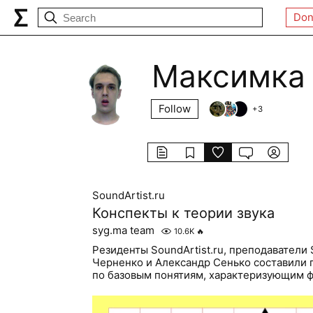
Don
Максимка
Follow
+
3
SoundArtist.ru
Конспекты к теории звука
syg.ma team
10.6K
🔥
Резиденты SoundArtist.ru, преподаватели 
Черненко и Александр Сенько составили 
по базовым понятиям, характеризующим 