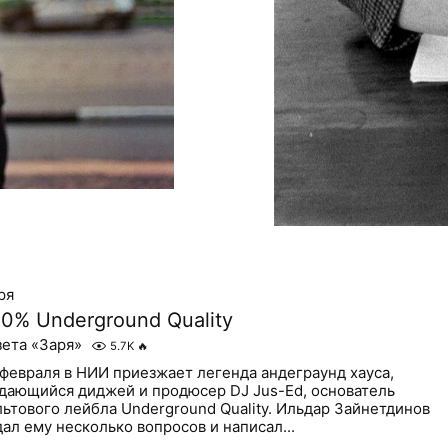
ря
00% Underground Quality
зета «Заря»
5.7K
🔥
 февраля в НИИ приезжает легенда андеграунд хауса,
дающийся диджей и продюсер DJ Jus-Ed, основатель
льтового лейбла Underground Quality. Ильдар Зайнетдинов
дал ему несколько вопросов и написал...