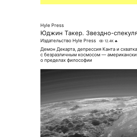
Hyle Press
Юджин Такер. Звездно-спекул
Издательство Hyle Press
12.4K
🔥
Демон Декарта, депрессия Канта и схватк
с безразличным космосом — американски
о пределах философии