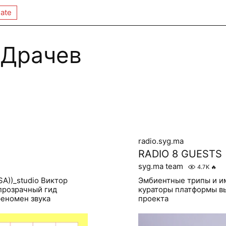
ate
 Драчев
radio.syg.ma
RADIO 8 GUESTS
syg.ma team
4.7K
🔥
SA))_studio Виктор
Эмбиентные трипы и и
прозрачный гид
кураторы платформы в
феномен звука
проекта