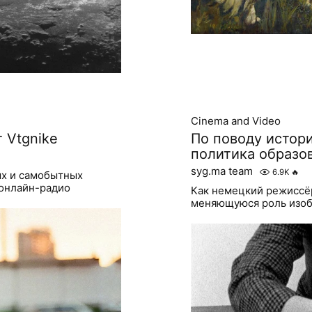
Cinema and Video
 Vtgnike
По поводу истор
политика образо
syg.ma team
6.9K
🔥
ых и самобытных
 онлайн-радио
Как немецкий режиссё
меняющуюся роль изоб