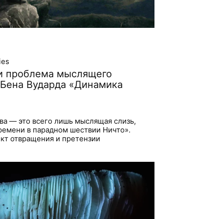
ies
и проблема мыслящего
е Бена Вударда «Динамика
а — это всего лишь мыслящая слизь,
ремени в парадном шествии Ничто».
кт отвращения и претензии