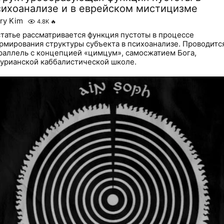
сихоанализе и в еврейском мистицизме
ry Kim
4.8K
🔥
статье рассматривается функция пустоты в процессе
рмирования структуры субъекта в психоанализе. Проводитс
раллель с концепцией «цимцум», самосжатием Бога,
лурианской каббалистической школе.