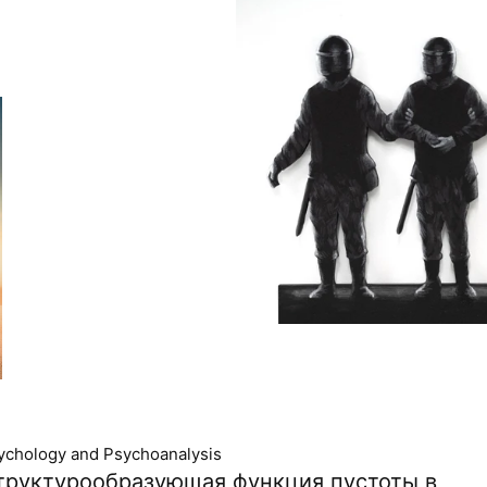
ychology and Psychoanalysis
труктурообразующая функция пустоты в