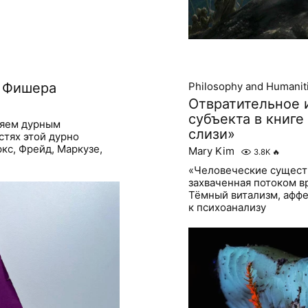
а Фишера
Philosophy and Humanit
Отвратительное 
субъекта в книг
вляем дурным
слизи»
стях этой дурно
кс, Фрейд, Маркузе,
Mary Kim
3.8K
🔥
«Человеческие существ
захваченная потоком в
Тёмный витализм, аффе
к психоанализу