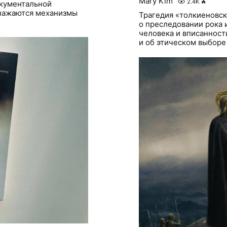
Mary Kim
2.4K
🔥
окументальной
бнажаются механизмы
Трагедия «толкиеновск
о преследовании рока 
человека и вписанности
и об этическом выборе