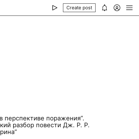
Create post
в перспективе поражения”.
ий разбор повести Дж. Р. Р.
урина”