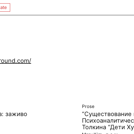
ate
ground.com/
Prose
а: заживо
“Существование 
Психоаналитическ
Толкина “Дети Х