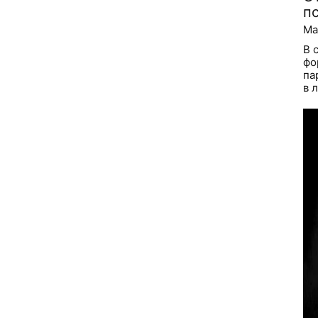
п
Ma
В 
фо
па
в 