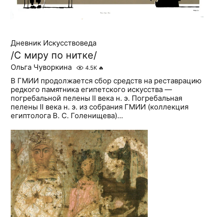
Дневник Искусствоведа
/C миру по нитке/
Ольга Чуворкина
4.5K
🔥
В ГМИИ продолжается сбор средств на реставрацию
редкого памятника египетского искусства —
погребальной пелены II века н. э. Погребальная
пелены II века н. э. из собрания ГМИИ (коллекция
египтолога В. С. Голенищева)...