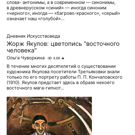
слова- антонимы, а в современном — синонимы,
в древнерусском «синий» — иногда синоним
«черного», иногда — «багрово-красного», «серый»
означает наш «голубой»...
Дневник Искусствоведа
Жорж Якулов: цветопись "восточного
человека"
Ольга Чуворкина
4.6K
🔥
В течение многих десятилетий о существовании
художника Якулова посетители Третьяковки знали
только по его портрету работы П. П. Кончаловского
(1910). Якулов предстает здесь в образе некоего
восточного мага-гипнот...