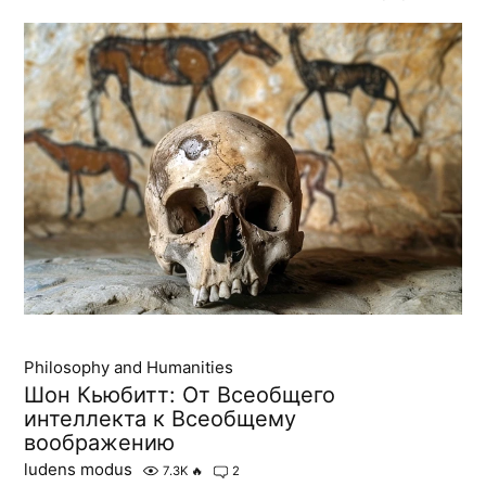
Philosophy and Humanities
Шон Кьюбитт: От Всеобщего
интеллекта к Всеобщему
воображению
ludens modus
7.3K
🔥
2