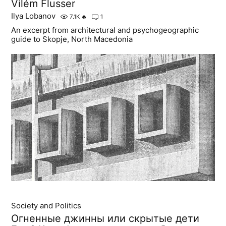
Vilém Flusser
Ilya Lobanov
7.1K
🔥
1
An excerpt from architectural and psychogeographic
guide to Skopje, North Macedonia
Society and Politics
Огненные джинны или скрытые дети