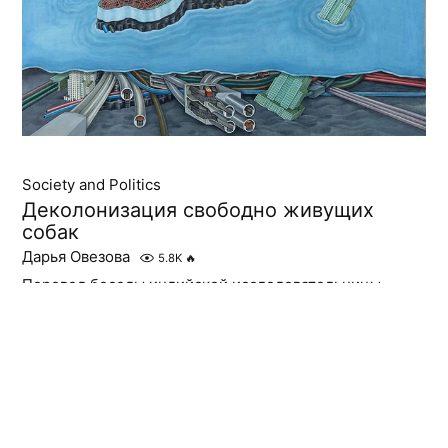
Society and Politics
Деколонизация свободно живущих
собак
Дарья Овезова
5.8K
🔥
Перевод беседы индийской исследовательницы
поведения собак Синдхур Пангал с Рэйчел Фордей
о необходимости новых отношений с уличными
собаками и отмене колонизаторских установок