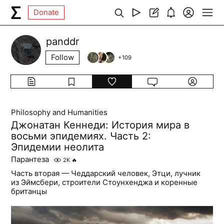
Donate
panddr
Follow
+
109
Philosophy and Humanities
Джонатан Кеннеди: История мира в
восьми эпидемиях. Часть 2:
Эпидемии неолита
Парантеза
2K
🔥
Часть вторая — Чеддарский человек, Этци, лучник
из Эймсбери, строители Стоунхенджа и коренные
британцы