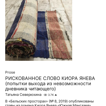
Prose
РИСКОВАННОЕ СЛОВО КИОРА ЯНЕВА
(попытки выхода из невозможности
дневника читающего)
Татьяна Северюхина
3.7K
🔥
В «Бельских просторах» (№ 8, 2019) опубликованы
главы из романа Киора Янева «Южная Мангазея»