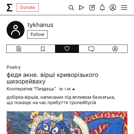
Donate
tykhanus
Follow
Poetry
федя акне. вірші криворізького
шизорейваху
Кооператив "Пиздець"
1.4K
🔥
добірка віршів, написаних під впливом безхатька,
що показує на час прибуття тролейбусів