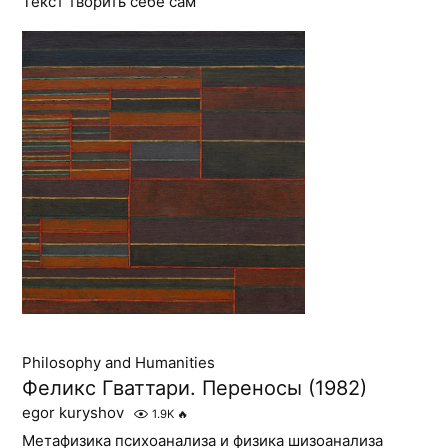
Текст творить себе сам
Philosophy and Humanities
Феликс Гваттари. Переносы (1982)
egor kuryshov
1.9K
🔥
Метафизика психоанализа и физика шизоанализа