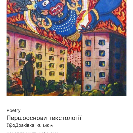
Poetry
Першооснови текстології
ζῷοДраківка
1.4K
🔥