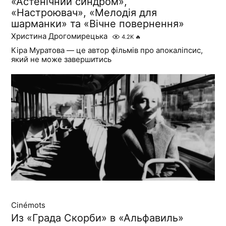
«Астенічний синдром»,
«Настроювач», «Мелодія для
шарманки» та «Вічне повернення»
Христина Дрогомирецька
4.2K
🔥
Кіра Муратова — це автор фільмів про апокаліпсис,
який не може завершитись
Cinémots
Из «Града Скорби» в «Альфавиль»