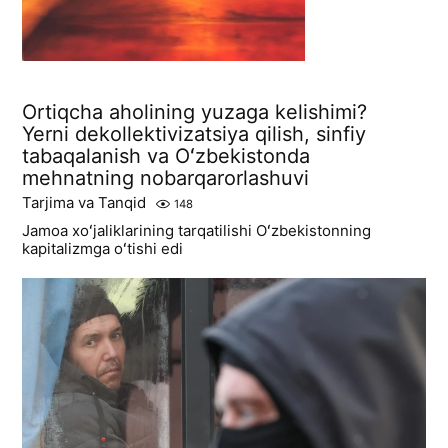
Ortiqcha aholining yuzaga kelishimi?
Yerni dekollektivizatsiya qilish, sinfiy
tabaqalanish va Oʻzbekistonda
mehnatning nobarqarorlashuvi
Tarjima va Tanqid
148
Jamoa xoʻjaliklarining tarqatilishi Oʻzbekistonning
kapitalizmga oʻtishi edi