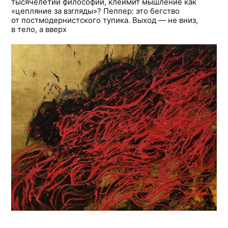
тысячелетий философии, клеймит мышление как
«цепляние за взгляды»? Пеппер: это бегство
от постмодернистского тупика. Выход — не вниз,
в тело, а вверх