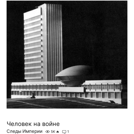
Человек на войне
Следы Империи
5K
🔥
1