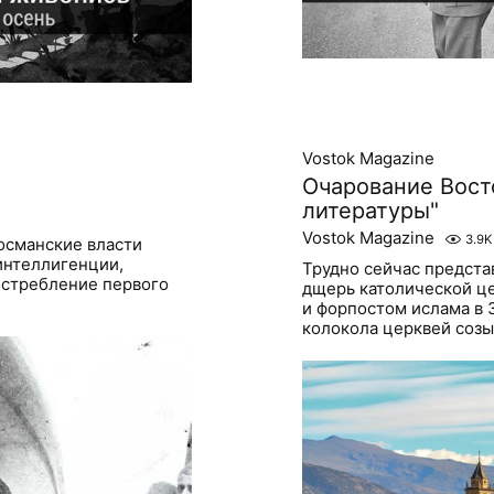
Vostok Magazine
Очарование Вост
литературы"
Vostok Magazine
3.9K
 османские власти
интеллигенции,
Трудно сейчас предста
стребление первого
дщерь католической це
и форпостом ислама в З
колокола церквей созы