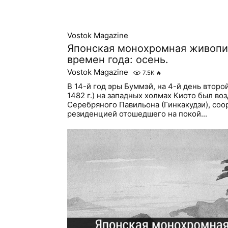
Vostok Magazine
Японская монохромная живопи
времен года: осень.
Vostok Magazine
7.5K
🔥
В 14-й год эры Буммэй, на 4-й день второ
1482 г.) на западных холмах Киото был во
Серебряного Павильона (Гинкакудзи), со
резиденцией отошедшего на покой...