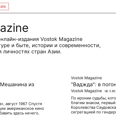
ate
azine
нлайн-издания Vostok Magazine
ьтуре и быте, истории и современности,
 личностях стран Азии.
Vostok Magazine
 Мешанина из
"Ваджда": в пого
Vostok Magazine
5.8K
По иронии судьбы, кот
благим знаком, первы
, август 1967 Спустя
Королевства Саудовска
ции американское кино
сегрегацией по гендерн
авить здесь нечего.