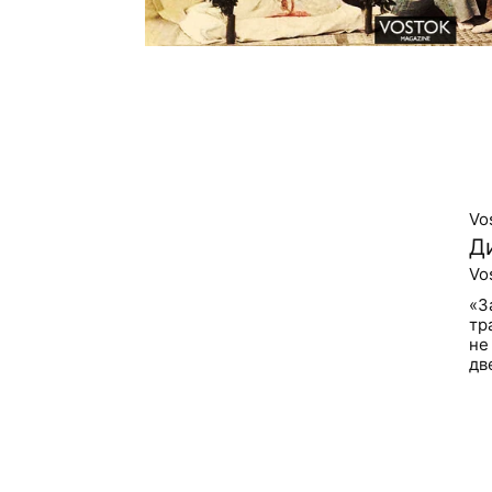
Vo
Д
Vo
«З
тр
не
дв