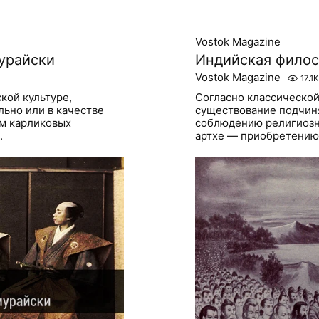
Vostok Magazine
мурайски
Индийская фило
Vostok Magazine
17.1K
кой культуре,
Согласно классической
льно или в качестве
существование подчин
м карликовых
соблюдению религиозн
.
артхе — приобретению 