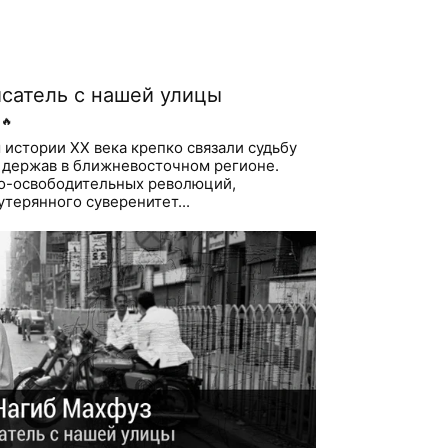
исатель с нашей улицы
🔥
истории XX века крепко связали судьбу
х держав в ближневосточном регионе.
о-освободительных революций,
утерянного суверенитет...