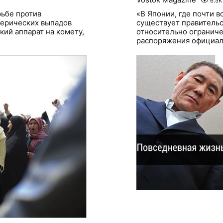
6.5K
ьбе против
«В Японии, где почти в
терических выпадов
существует правительс
кий аппарат на комету,
относительно ограниче
распоряжения официаль