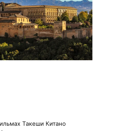
фильмах Такеши Китано