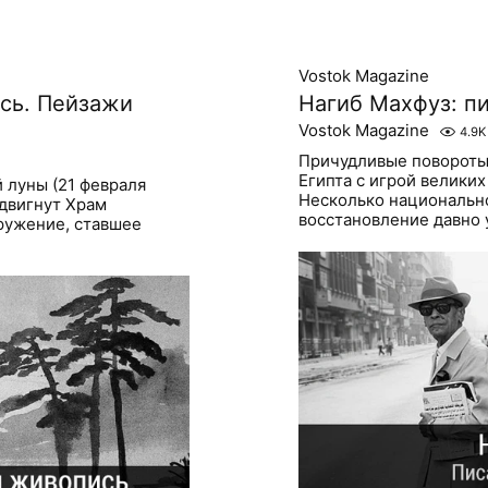
Vostok Magazine
сь. Пейзажи
Нагиб Махфуз: п
Vostok Magazine
4.9K
Причудливые повороты 
Египта с игрой велики
й луны (21 февраля
Несколько национальн
здвигнут Храм
восстановление давно 
оружение, ставшее