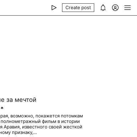
Create post
не за мечтой
🔥
орая, возможно, покажется потомкам
й полнометражный фильм в истории
я Аравия, известного своей жесткой
ому признаку,...