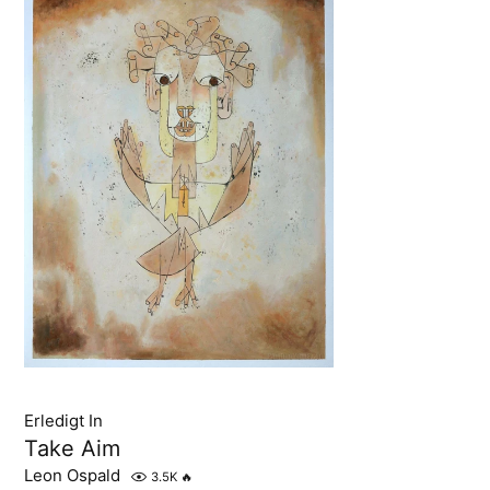
Erledigt In
Take Aim
Leon Ospald
3.5K
🔥