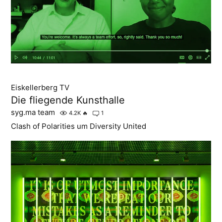
Eiskellerberg TV
Die fliegende Kunsthalle
syg.ma team
4.2K
🔥
1
Clash of Polarities um Diversity United