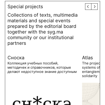
Special projects
Collections of texts, multimedia
materials and special events
prepared by the editorial board
together with the syg.ma
community or our institutional
partners
Сноска
Atlas
Коллекция учебных пособий,
The project 
методичек и справочников, которые
systems of po
делают недоступное знание доступным
entanglements
solidarity