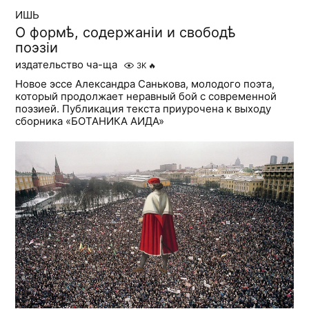
ИШЬ
О формѣ, содержаніи и свободѣ
поэзіи
издательство ча-ща
3K
🔥
Новое эссе Александра Санькова, молодого поэта,
который продолжает неравный бой с современной
поэзией. Публикация текста приурочена к выходу
сборника «БОТАНИКА АИДА»