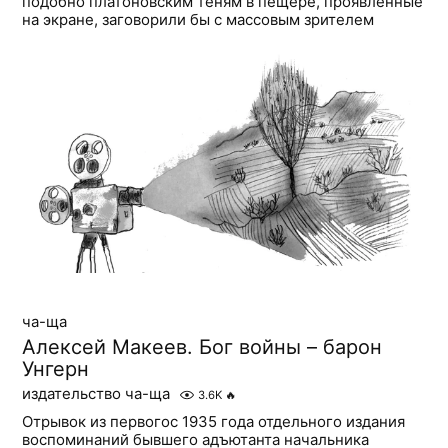
подобно платоновским теням в пещере, проявленные
на экране, заговорили бы с массовым зрителем
ча-ща
Алексей Макеев. Бог войны – барон
Унгерн
издательство ча-ща
3.6K
🔥
Отрывок из первогос 1935 года отдельного издания
воспоминаний бывшего адъютанта начальника