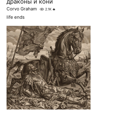
драконы и кони
Corvo Graham
2.1K
🔥
life ends