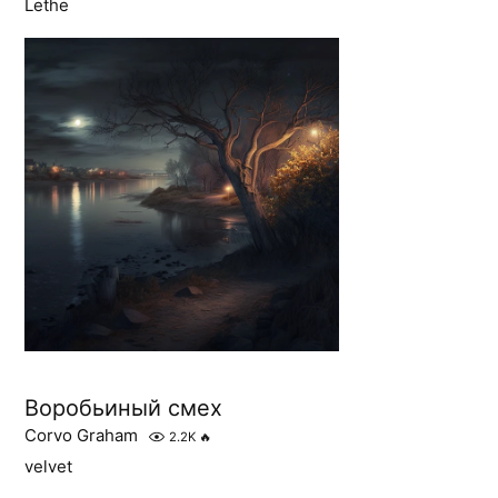
Lethe
Воробьиный смех
Corvo Graham
2.2K
🔥
velvet