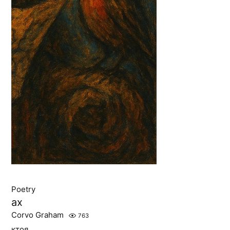
Poetry
ах
Corvo Graham
763
ктоя