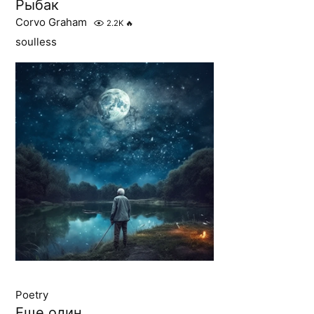
Рыбак
Corvo Graham
2.2K
🔥
soulless
Poetry
Еще один