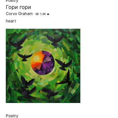
Poetry
Гори гори
Corvo Graham
1.4K
🔥
heart
Poetry