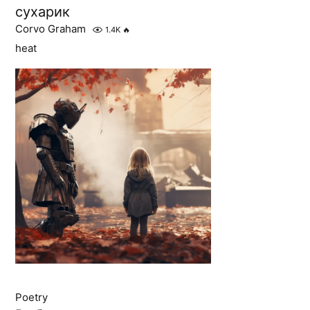
сухарик
Corvo Graham
1.4K
🔥
heat
Poetry