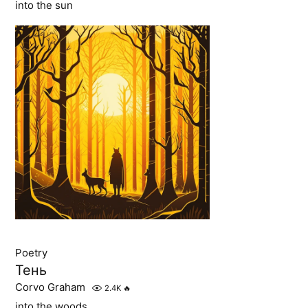
into the sun
Poetry
Тень
Corvo Graham
2.4K
🔥
into the woods