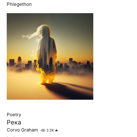
Phlegethon
Poetry
Река
Corvo Graham
2.2K
🔥