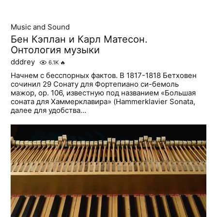
Music and Sound
Бен Кэплан и Карл Матесон.
Онтология музыки
dddrey
6.1K
🔥
Начнем с бесспорных фактов. В 1817-1818 Бетховен
сочинил 29 Сонату для Фортепиано си-бемоль
мажор, op. 106, известную под названием «Большая
соната для Хаммерклавира» (Hammerklavier Sonata,
далее для удобства...