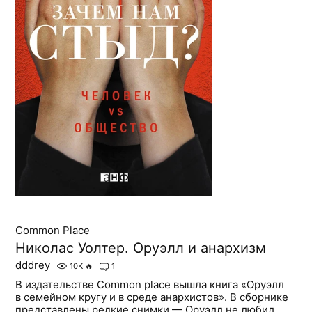
Common Place
Николас Уолтер. Оруэлл и анархизм
dddrey
10K
🔥
1
В издательстве Common place вышла книга «Оруэлл
в семейном кругу и в среде анархистов». В сборнике
представлены редкие снимки — Оруэлл не любил