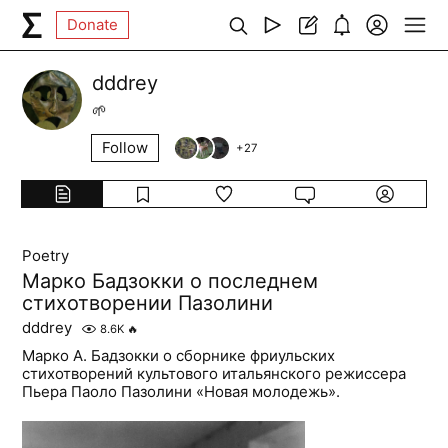
Donate
dddrey
🌱
Follow
+
27
Poetry
Марко Бадзокки о последнем
стихотворении Пазолини
dddrey
8.6K
🔥
Марко А. Бадзокки о сборнике фриульских
стихотворений культового итальянского режиссера
Пьера Паоло Пазолини «Новая молодежь».