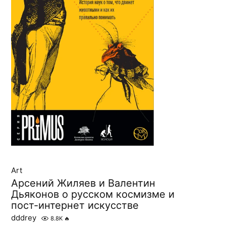
Art
Арсений Жиляев и Валентин
Дьяконов о русском космизме и
пост-интернет искусстве
dddrey
8.8K
🔥