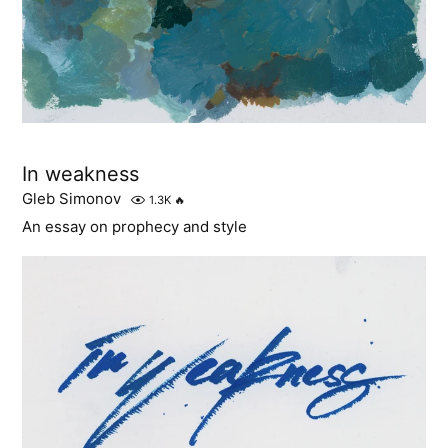
In weakness
Gleb Simonov
1.3K
🔥
An essay on prophecy and style