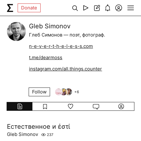
Donate
Gleb Simonov
Глеб Симонов — поэт, фотограф.
n-e-v-e-r-t-h-e-l-e-s-s.com
t.me/dearmoss
instagram.com/all.things.counter
Follow
+
6
Естественное и ἐστί
Gleb Simonov
237