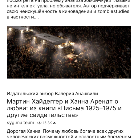
посмотреть на проблему анализа зомби-муви глазами
не интеллектуала, но обывателя. Автор подчёркивает
свою неискушённость в киноведении и zombiestudies
в частности....
Издательский выбор Валерия Анашвили
Мартин Хайдеггер и Ханна Арендт о
любви: из книги «Письма 1925–1975 и
другие свидетельства»
syg.ma team
15.3K
🔥
Дорогая Ханна! Почему любовь богаче всех других
человеческих возможностей и сладостным бременем