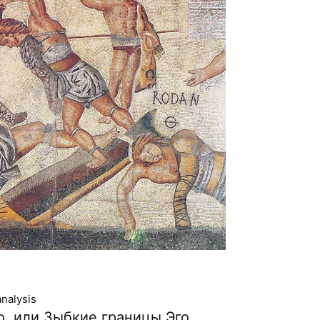
nalysis
о, или Зыбкие границы Эго