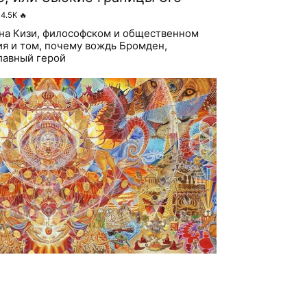
4.5K
🔥
на Кизи, философском и общественном
ия и том, почему вождь Бромден,
лавный герой