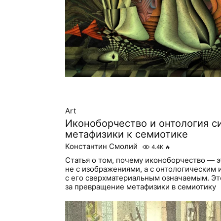
Art
Иконоборчество и онтология с
метафизики к семиотике
Константин Смолий
4.4K
🔥
Статья о том, почему иконоборчество — э
не с изображениями, а с онтологическим
с его сверхматериальным означаемым. Эт
за превращение метафизики в семиотику