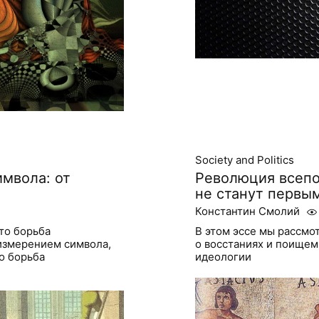
Society and Politics
имвола: от
Революция всеп
не станут первы
Константин Смолий
то борьба
В этом эссе мы рассмо
 измерением символа,
о восстаниях и поище
о борьба
идеологии