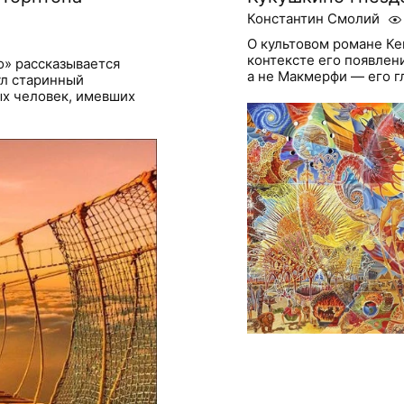
Константин Смолий
О культовом романе Ке
контексте его появлен
о» рассказывается
а не Макмерфи — его г
нул старинный
ых человек, имевших