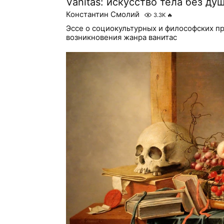
Vanitas: искусство тела без ду
Константин Смолий
3.3K
🔥
Эссе о социокультурных и философских п
возникновения жанра ванитас