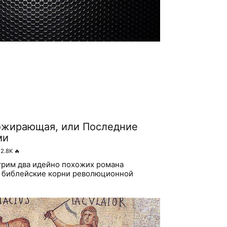
ожирающая, или Последние
ми
2.8K
🔥
трим два идейно похожих романа
м библейские корни революционной