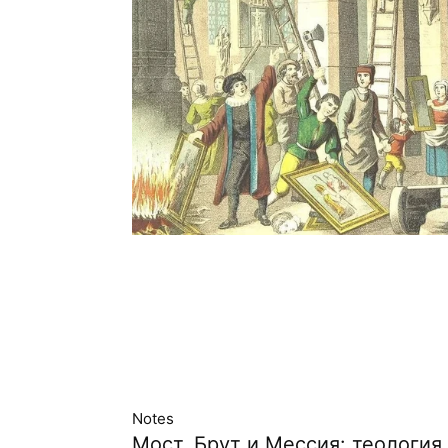
Notes
Мост, Брут и Мессия: теология