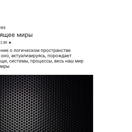
ies
рящее миры
2.8K
🔥
ние о логическом пространстве
 оно, актуализируясь, порождает
щи, системы, процессы, весь наш мир
миры