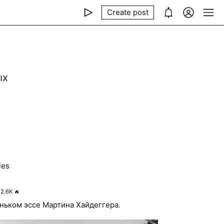
Create post
ых
ies
2.6K
🔥
ньком эссе Мартина Хайдеггера.