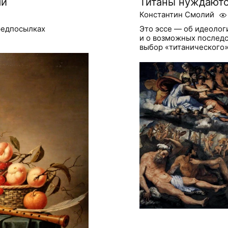
ши
Титаны нуждаютс
Константин Смолий
редпосылках
Это эссе — об идеолог
и о возможных последс
выбор «титанического»