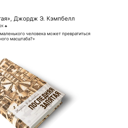
тая», Джордж Э. Кэмпбелл
2K
🔥
 маленького человека может превратиться
ного масштаба?»