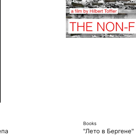
Books
епа
"Лето в Бергене"